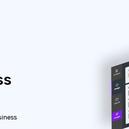
ss
siness