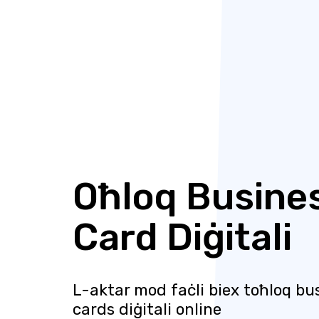
Oħloq Busine
Card Diġitali
L-aktar mod faċli biex toħloq bu
cards diġitali online