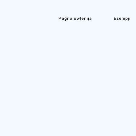
Paġna Ewlenija
Eżempji