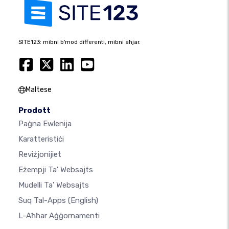
SITE123: mibni b'mod differenti, mibni aħjar.
Maltese
Prodott
Paġna Ewlenija
Karatteristiċi
Reviżjonijiet
Eżempji Ta' Websajts
Mudelli Ta' Websajts
Suq Tal-Apps
(English)
L-Aħħar Aġġornamenti