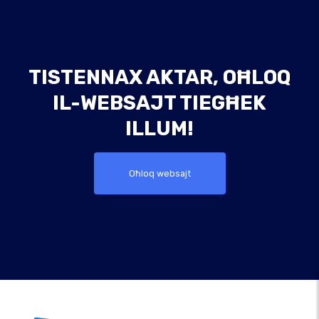
TISTENNAX AKTAR, OĦLOQ
IL-WEBSAJT TIEGĦEK
ILLUM!
Oħloq websajt