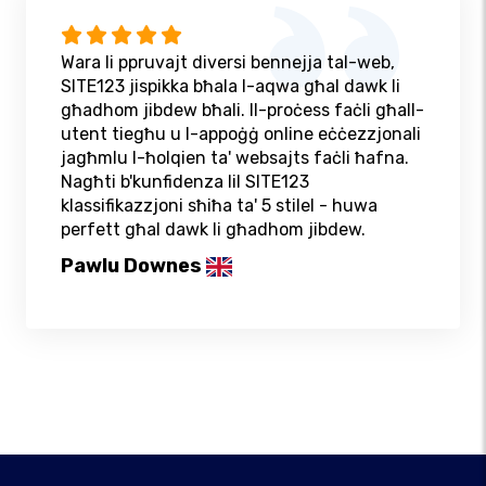
Wara li ppruvajt diversi bennejja tal-web,
SITE123 jispikka bħala l-aqwa għal dawk li
għadhom jibdew bħali. Il-proċess faċli għall-
utent tiegħu u l-appoġġ online eċċezzjonali
jagħmlu l-ħolqien ta' websajts faċli ħafna.
Nagħti b'kunfidenza lil SITE123
klassifikazzjoni sħiħa ta' 5 stilel - huwa
perfett għal dawk li għadhom jibdew.
Pawlu Downes