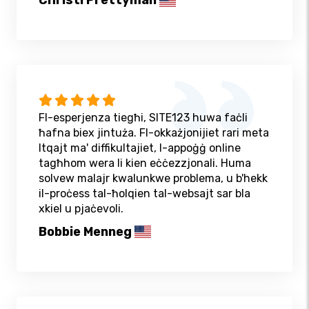
Christi Prettyman
Fl-esperjenza tiegħi, SITE123 huwa faċli
ħafna biex jintuża. Fl-okkażjonijiet rari meta
ltqajt ma' diffikultajiet, l-appoġġ online
tagħhom wera li kien eċċezzjonali. Huma
solvew malajr kwalunkwe problema, u b'hekk
il-proċess tal-ħolqien tal-websajt sar bla
xkiel u pjaċevoli.
Bobbie Menneg