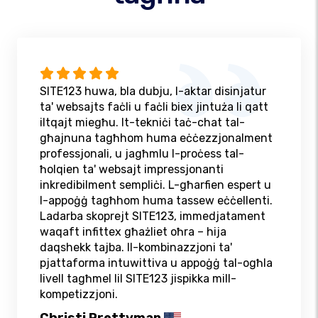
SITE123 huwa, bla dubju, l-aktar disinjatur
ta' websajts faċli u faċli biex jintuża li qatt
iltqajt miegħu. It-tekniċi taċ-chat tal-
għajnuna tagħhom huma eċċezzjonalment
professjonali, u jagħmlu l-proċess tal-
ħolqien ta' websajt impressjonanti
inkredibilment sempliċi. L-għarfien espert u
l-appoġġ tagħhom huma tassew eċċellenti.
Ladarba skoprejt SITE123, immedjatament
waqaft infittex għażliet oħra – hija
daqshekk tajba. Il-kombinazzjoni ta'
pjattaforma intuwittiva u appoġġ tal-ogħla
livell tagħmel lil SITE123 jispikka mill-
kompetizzjoni.