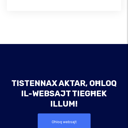
TISTENNAX AKTAR, OĦLOQ
IL-WEBSAJT TIEGĦEK
ILLUM!
Oħloq websajt