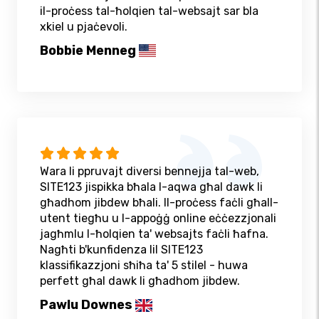
il-proċess tal-ħolqien tal-websajt sar bla
xkiel u pjaċevoli.
Bobbie Menneg
Wara li ppruvajt diversi bennejja tal-web,
SITE123 jispikka bħala l-aqwa għal dawk li
għadhom jibdew bħali. Il-proċess faċli għall-
utent tiegħu u l-appoġġ online eċċezzjonali
jagħmlu l-ħolqien ta' websajts faċli ħafna.
Nagħti b'kunfidenza lil SITE123
klassifikazzjoni sħiħa ta' 5 stilel - huwa
perfett għal dawk li għadhom jibdew.
Pawlu Downes