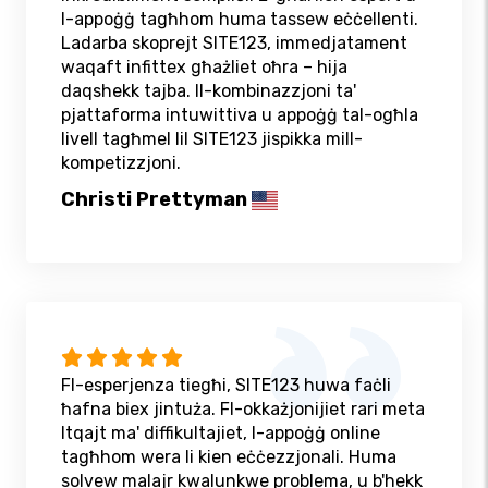
l-appoġġ tagħhom huma tassew eċċellenti.
Ladarba skoprejt SITE123, immedjatament
waqaft infittex għażliet oħra – hija
daqshekk tajba. Il-kombinazzjoni ta'
pjattaforma intuwittiva u appoġġ tal-ogħla
livell tagħmel lil SITE123 jispikka mill-
kompetizzjoni.
Christi Prettyman
Fl-esperjenza tiegħi, SITE123 huwa faċli
ħafna biex jintuża. Fl-okkażjonijiet rari meta
ltqajt ma' diffikultajiet, l-appoġġ online
tagħhom wera li kien eċċezzjonali. Huma
solvew malajr kwalunkwe problema, u b'hekk