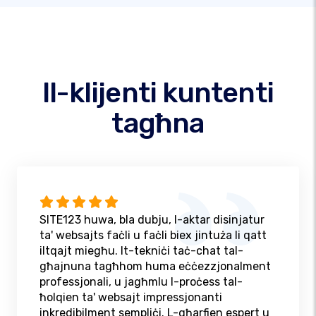
Il-klijenti kuntenti
tagħna
SITE123 huwa, bla dubju, l-aktar disinjatur
ta' websajts faċli u faċli biex jintuża li qatt
iltqajt miegħu. It-tekniċi taċ-chat tal-
għajnuna tagħhom huma eċċezzjonalment
professjonali, u jagħmlu l-proċess tal-
ħolqien ta' websajt impressjonanti
inkredibilment sempliċi. L-għarfien espert u