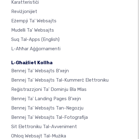
Karatteristiċi
Reviżjonijiet
Eżempji Ta' Websajts
Mudelli Ta' Websajts
Suq Tal-Apps
(English)
L-Aħħar Aġġornamenti
L-Għażliet Kollha
Bennej Ta' Websajts B'xejn
Bennej Ta' Websajts Tal-Kummerċ Elettroniku
Reġistrazzjoni Ta' Dominju Bla Ħlas
Bennej Ta' Landing Pages B'xejn
Bennej Ta' Websajts Tan-Negozju
Bennej Ta' Websajts Tal-Fotografija
Sit Elettroniku Tal-Avveniment
Oħloq Websajt Tal-Mużika