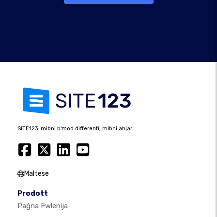
SITE123: mibni b'mod differenti, mibni aħjar.
Maltese
Prodott
Paġna Ewlenija