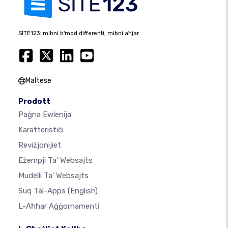
SITE123: mibni b'mod differenti, mibni aħjar.
Maltese
Prodott
Paġna Ewlenija
Karatteristiċi
Reviżjonijiet
Eżempji Ta' Websajts
Mudelli Ta' Websajts
Suq Tal-Apps
(English)
L-Aħħar Aġġornamenti