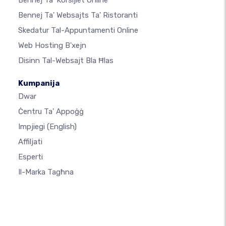
Bennej Ta' Korsijiet Online
Bennej Ta' Websajts Ta' Ristoranti
Skedatur Tal-Appuntamenti Online
Web Hosting B'xejn
Disinn Tal-Websajt Bla Ħlas
Kumpanija
Dwar
Ċentru Ta' Appoġġ
Impjiegi
(English)
Affiljati
Esperti
Il-Marka Tagħna