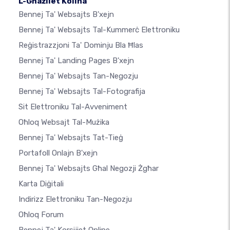
L-Għażliet Kollha
Bennej Ta' Websajts B'xejn
Bennej Ta' Websajts Tal-Kummerċ Elettroniku
Reġistrazzjoni Ta' Dominju Bla Ħlas
Bennej Ta' Landing Pages B'xejn
Bennej Ta' Websajts Tan-Negozju
Bennej Ta' Websajts Tal-Fotografija
Sit Elettroniku Tal-Avveniment
Oħloq Websajt Tal-Mużika
Bennej Ta' Websajts Tat-Tieġ
Portafoll Onlajn B'xejn
Bennej Ta' Websajts Għal Negozji Żgħar
Karta Diġitali
Indirizz Elettroniku Tan-Negozju
Oħloq Forum