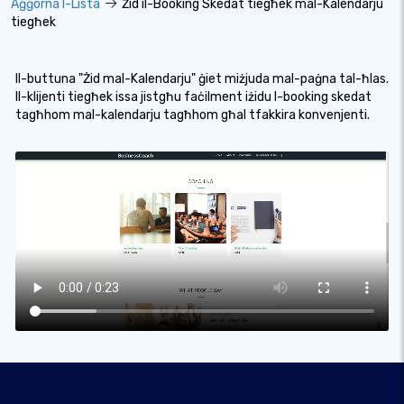
Aġġorna l-Lista
Żid il-Booking Skedat tiegħek mal-Kalendarju
tiegħek
Il-buttuna "Żid mal-Kalendarju" ġiet miżjuda mal-paġna tal-ħlas.
Il-klijenti tiegħek issa jistgħu faċilment iżidu l-booking skedat
tagħhom mal-kalendarju tagħhom għal tfakkira konvenjenti.