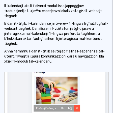
Il-kalendarji użati f'diversi moduli issa jappoġġjaw
traduzzjonijiet, u joffru esperjenza lokalizzata għall-websajt
tiegħek.
B'dan it-titjib, il-kalendarji se jintwerew fil-lingwa li għażilt għall-
websajt tiegħek. Dan ifisser li l-viżitaturi jistgħu jaraw u
jinteraġixxu mal-kalendarji fil-lingwa preferuta tagħhom, u
b'hekk ikun aktar faċli għalihom li jinteraġixxu mal-kontenut
tiegħek.
Aħna nemmnu li dan it-titjib se jtejjeb ħafna l-esperjenza tal-
utent, filwaqt li jiżgura komunikazzjoni ċara u navigazzjoni bla
xkiel fil-moduli tal-kalendarju.