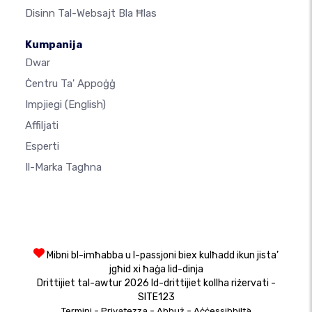
Disinn Tal-Websajt Bla Ħlas
Kumpanija
Dwar
Ċentru Ta' Appoġġ
Impjiegi
(English)
Affiljati
Esperti
Il-Marka Tagħna
Mibni bl-imħabba u l-passjoni biex kulħadd ikun jista’
jgħid xi ħaġa lid-dinja
Drittijiet tal-awtur 2026 Id-drittijiet kollha riżervati -
SITE123
-
-
-
Termini
Privatezza
Abbuż
Aċċessibbiltà