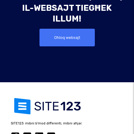
IL-WEBSAJT TIEGĦEK
ILLUM!
Oħloq websajt
SITE123: mibni b'mod differenti, mibni aħjar.