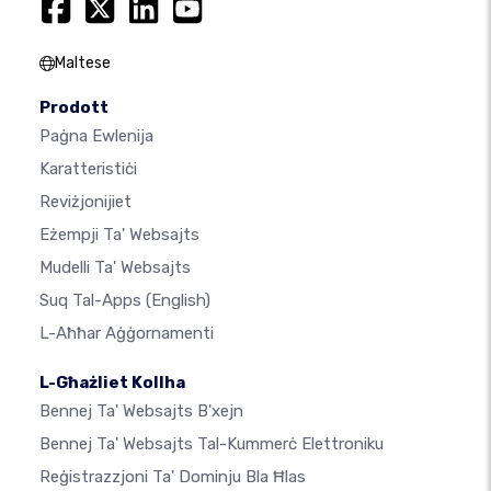
Maltese
Prodott
Paġna Ewlenija
Karatteristiċi
Reviżjonijiet
Eżempji Ta' Websajts
Mudelli Ta' Websajts
Suq Tal-Apps
(English)
L-Aħħar Aġġornamenti
L-Għażliet Kollha
Bennej Ta' Websajts B'xejn
Bennej Ta' Websajts Tal-Kummerċ Elettroniku
Reġistrazzjoni Ta' Dominju Bla Ħlas