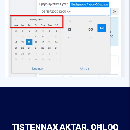
TISTENNAX AKTAR, OĦLOQ