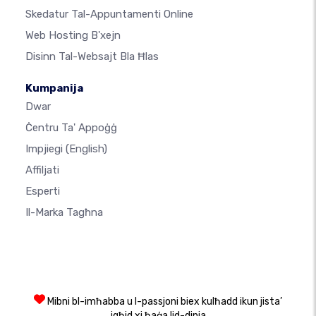
Skedatur Tal-Appuntamenti Online
Web Hosting B'xejn
Disinn Tal-Websajt Bla Ħlas
Kumpanija
Dwar
Ċentru Ta' Appoġġ
Impjiegi
(English)
Affiljati
Esperti
Il-Marka Tagħna
Mibni bl-imħabba u l-passjoni biex kulħadd ikun jista’
jgħid xi ħaġa lid-dinja