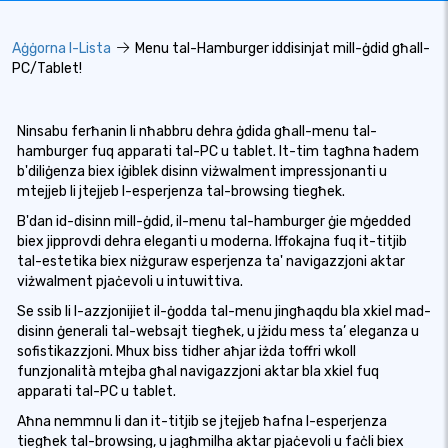
Aġġorna l-Lista
Menu tal-Hamburger iddisinjat mill-ġdid għall-
PC/Tablet!
Ninsabu ferħanin li nħabbru dehra ġdida għall-menu tal-
hamburger fuq apparati tal-PC u tablet. It-tim tagħna ħadem
b'diliġenza biex iġiblek disinn viżwalment impressjonanti u
mtejjeb li jtejjeb l-esperjenza tal-browsing tiegħek.
B'dan id-disinn mill-ġdid, il-menu tal-hamburger ġie mġedded
biex jipprovdi dehra eleganti u moderna. Iffokajna fuq it-titjib
tal-estetika biex niżguraw esperjenza ta' navigazzjoni aktar
viżwalment pjaċevoli u intuwittiva.
Se ssib li l-azzjonijiet il-ġodda tal-menu jingħaqdu bla xkiel mad-
disinn ġenerali tal-websajt tiegħek, u jżidu mess ta’ eleganza u
sofistikazzjoni. Mhux biss tidher aħjar iżda toffri wkoll
funzjonalità mtejba għal navigazzjoni aktar bla xkiel fuq
apparati tal-PC u tablet.
Aħna nemmnu li dan it-titjib se jtejjeb ħafna l-esperjenza
tiegħek tal-browsing, u jagħmilha aktar pjaċevoli u faċli biex