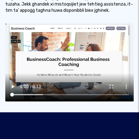
tużaha. Jekk għandek xi mistoqsijiet jew teħtieġ assistenza, it-
tim ta' appoġġ tagħna huwa disponibbli biex jgħinek.