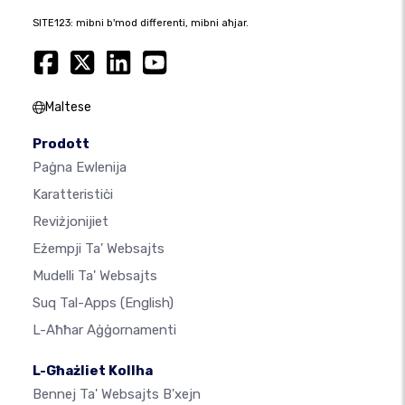
SITE123: mibni b'mod differenti, mibni aħjar.
Maltese
Prodott
Paġna Ewlenija
Karatteristiċi
Reviżjonijiet
Eżempji Ta' Websajts
Mudelli Ta' Websajts
Suq Tal-Apps
(English)
L-Aħħar Aġġornamenti
L-Għażliet Kollha
Bennej Ta' Websajts B'xejn