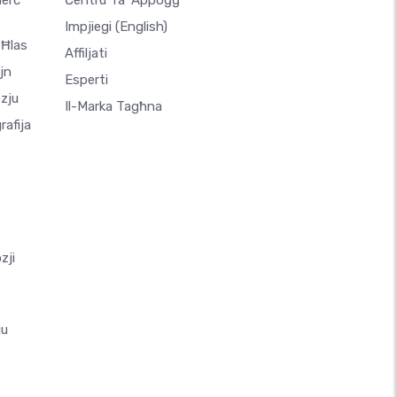
merċ
Ċentru Ta' Appoġġ
Impjiegi
(English)
 Ħlas
Affiljati
jn
Esperti
zju
Il-Marka Tagħna
afija
zji
ju