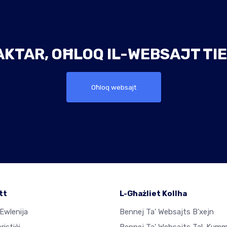
AKTAR, OĦLOQ IL-WEBSAJT TIE
Oħloq websajt
tt
L-Għażliet Kollha
Ewlenija
Bennej Ta' Websajts B'xejn