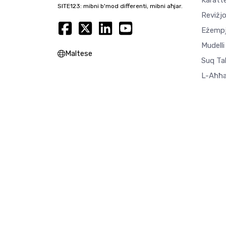
Karatte
SITE123: mibni b'mod differenti, mibni aħjar.
Reviżjo
Eżempj
Mudelli
Maltese
Suq Ta
L-Aħħa