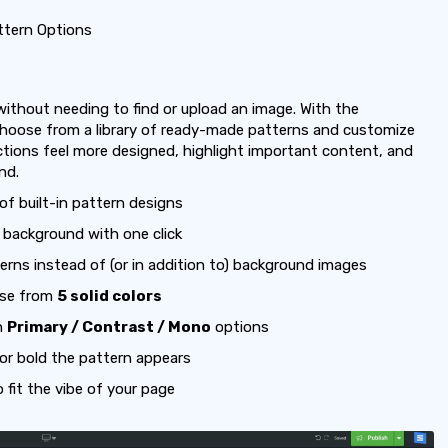
tern Options
ithout needing to find or upload an image. With the
hoose from a library of ready-made patterns and customize
ections feel more designed, highlight important content, and
nd.
of built-in pattern designs
 background with one click
rns instead of (or in addition to) background images
se from
5 solid colors
h
Primary / Contrast / Mono
options
or bold the pattern appears
fit the vibe of your page