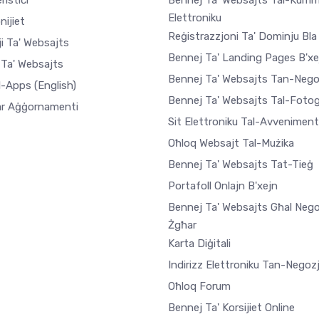
ristiċi
Bennej Ta' Websajts Tal-Kum
Elettroniku
nijiet
Reġistrazzjoni Ta' Dominju Bla
i Ta' Websajts
Bennej Ta' Landing Pages B'xe
 Ta' Websajts
Bennej Ta' Websajts Tan-Nego
l-Apps
(English)
Bennej Ta' Websajts Tal-Fotogr
r Aġġornamenti
Sit Elettroniku Tal-Avveniment
Oħloq Websajt Tal-Mużika
Bennej Ta' Websajts Tat-Tieġ
Portafoll Onlajn B'xejn
Bennej Ta' Websajts Għal Nego
Żgħar
Karta Diġitali
Indirizz Elettroniku Tan-Negoz
Oħloq Forum
Bennej Ta' Korsijiet Online