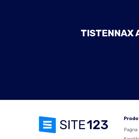
TISTENNAX 
Prodo
Paġna 