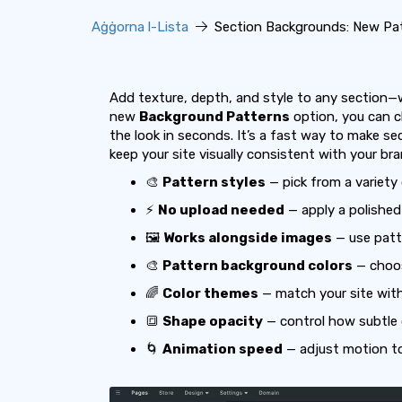
Aġġorna l-Lista
Section Backgrounds: New Pat
Add texture, depth, and style to any section—w
new
Background Patterns
option, you can c
the look in seconds. It’s a fast way to make s
keep your site visually consistent with your bra
🎨
Pattern styles
— pick from a variety 
⚡
No upload needed
— apply a polished
🖼️
Works alongside images
— use patte
🎨
Pattern background colors
— choo
🌈
Color themes
— match your site wit
🔳
Shape opacity
— control how subtle 
🌀
Animation speed
— adjust motion to 