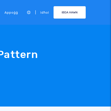
|
Appoġġ
Idħol
IBDA HAWN
Pattern