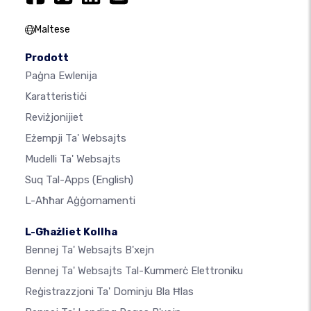
Maltese
Prodott
Paġna Ewlenija
Karatteristiċi
Reviżjonijiet
Eżempji Ta' Websajts
Mudelli Ta' Websajts
Suq Tal-Apps
(English)
L-Aħħar Aġġornamenti
L-Għażliet Kollha
Bennej Ta' Websajts B'xejn
Bennej Ta' Websajts Tal-Kummerċ Elettroniku
Reġistrazzjoni Ta' Dominju Bla Ħlas