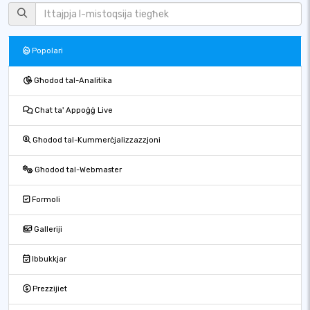
Popolari
Għodod tal-Analitika
Chat ta' Appoġġ Live
Għodod tal-Kummerċjalizzazzjoni
Għodod tal-Webmaster
Formoli
Galleriji
Ibbukkjar
Prezzijiet