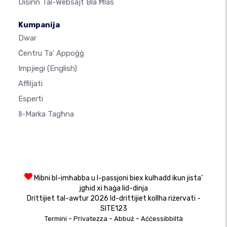
Disinn Tal-Websajt Bla Ħlas
Kumpanija
Dwar
Ċentru Ta' Appoġġ
Impjiegi
(English)
Affiljati
Esperti
Il-Marka Tagħna
Mibni bl-imħabba u l-passjoni biex kulħadd ikun jista’
jgħid xi ħaġa lid-dinja
Drittijiet tal-awtur 2026 Id-drittijiet kollha riżervati -
SITE123
-
-
-
Termini
Privatezza
Abbuż
Aċċessibbiltà