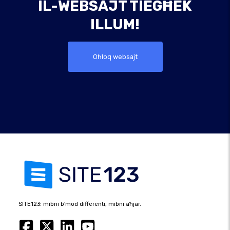
IL-WEBSAJT TIEGĦEK
ILLUM!
Oħloq websajt
SITE123: mibni b'mod differenti, mibni aħjar.