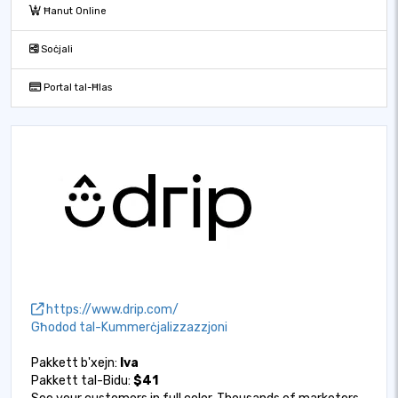
Ħanut Online
Soċjali
Portal tal-Ħlas
https://www.drip.com/
Għodod tal-Kummerċjalizzazzjoni
Pakkett b'xejn:
Iva
Pakkett tal-Bidu:
$41