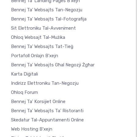
Bennej Ta' Landing Pages B'xejn
Bennej Ta' Websajts Tan-Negozju
Bennej Ta' Websajts Tal-Fotografija
Sit Elettroniku Tal-Avveniment
Oħloq Websajt Tal-Mużika
Bennej Ta' Websajts Tat-Tieġ
Portafoll Onlajn B'xejn
Bennej Ta' Websajts Għal Negozji Żgħar
Karta Diġitali
Indirizz Elettroniku Tan-Negozju
Oħloq Forum
Bennej Ta' Korsijiet Online
Bennej Ta' Websajts Ta' Ristoranti
Skedatur Tal-Appuntamenti Online
Web Hosting B'xejn