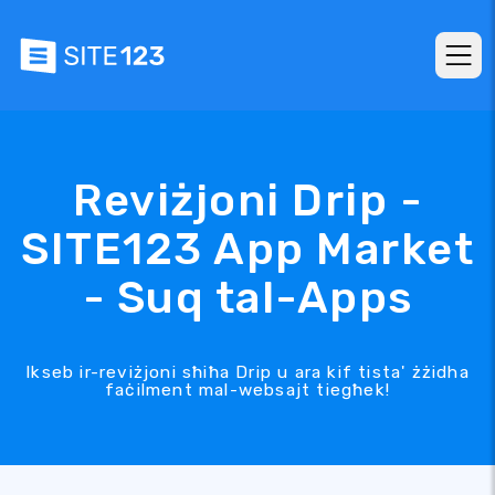
Reviżjoni Drip -
SITE123 App Market
- Suq tal-Apps
Ikseb ir-reviżjoni sħiħa Drip u ara kif tista' żżidha
faċilment mal-websajt tiegħek!