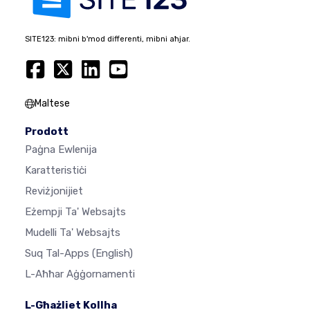
SITE123: mibni b'mod differenti, mibni aħjar.
Maltese
Prodott
Paġna Ewlenija
Karatteristiċi
Reviżjonijiet
Eżempji Ta' Websajts
Mudelli Ta' Websajts
Suq Tal-Apps
(English)
L-Aħħar Aġġornamenti
L-Għażliet Kollha