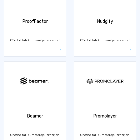
ProofFactor
Nudgify
Għodod tal-Kummerċjalizzazzjoni
Għodod tal-Kummerċjalizzazzjoni
Beamer
Promolayer
Għodod tal-Kummerċjalizzazzjoni
Għodod tal-Kummerċjalizzazzjoni