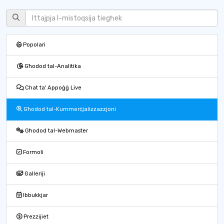
Popolari
Għodod tal-Analitika
Chat ta' Appoġġ Live
Għodod tal-Kummerċjalizzazzjoni
Għodod tal-Webmaster
Formoli
Galleriji
Ibbukkjar
Prezzijiet