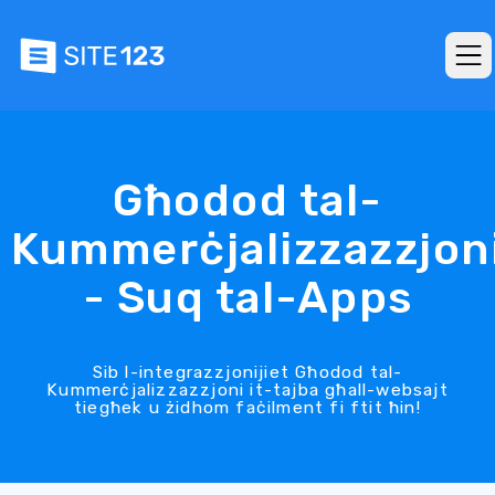
Għodod tal-
Kummerċjalizzazzjon
- Suq tal-Apps
Sib l-integrazzjonijiet Għodod tal-
Kummerċjalizzazzjoni it-tajba għall-websajt
tiegħek u żidhom faċilment fi ftit ħin!