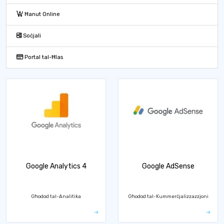
Ħanut Online
Soċjali
Portal tal-Ħlas
Google Analytics 4
Google AdSense
Għodod tal-Analitika
Għodod tal-Kummerċjalizzazzjoni