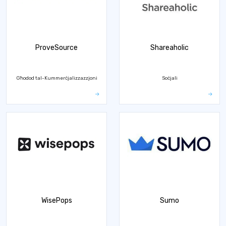
ProveSource
Shareaholic
Għodod tal-Kummerċjalizzazzjoni
Soċjali
WisePops
Sumo