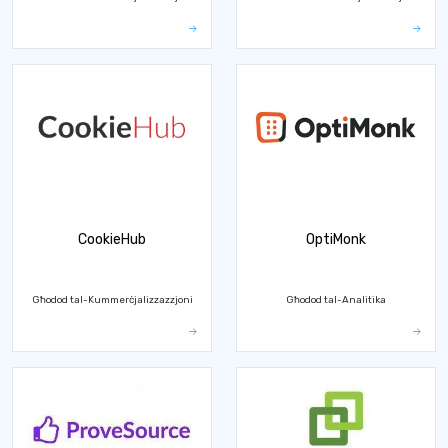
CookieHub
OptiMonk
Għodod tal-Kummerċjalizzazzjoni
Għodod tal-Analitika