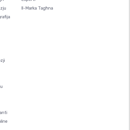
zju
Il-Marka Tagħna
afija
zji
ju
anti
line