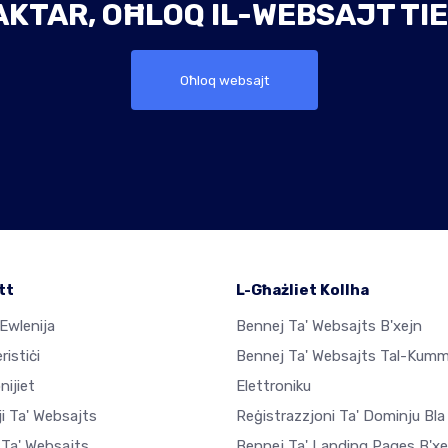
AKTAR, OĦLOQ IL-WEBSAJT TIE
Oħloq websajt
tt
L-Għażliet Kollha
Ewlenija
Bennej Ta' Websajts B'xejn
ristiċi
Bennej Ta' Websajts Tal-Kum
nijiet
Elettroniku
i Ta' Websajts
Reġistrazzjoni Ta' Dominju Bla
 Ta' Websajts
Bennej Ta' Landing Pages B'xe