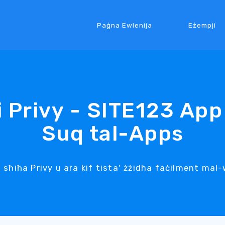
Paġna Ewlenija
Eżempji
i Privy - SITE123 App
Suq tal-Apps
ni sħiħa Privy u ara kif tista' żżidha faċilment mal