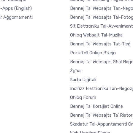
l-Apps
(English)
Bennej Ta' Websajts Tan-Nego
r Aġġornamenti
Bennej Ta' Websajts Tal-Fotogr
Sit Elettroniku Tal-Avveniment
Oħloq Websajt Tal-Mużika
Bennej Ta' Websajts Tat-Tieġ
Portafoll Onlajn B'xejn
Bennej Ta' Websajts Għal Nego
Żgħar
Karta Diġitali
Indirizz Elettroniku Tan-Negoz
Oħloq Forum
Bennej Ta' Korsijiet Online
Bennej Ta' Websajts Ta' Ristor
Skedatur Tal-Appuntamenti On