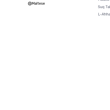
Maltese
Suq Ta
L-Aħħa