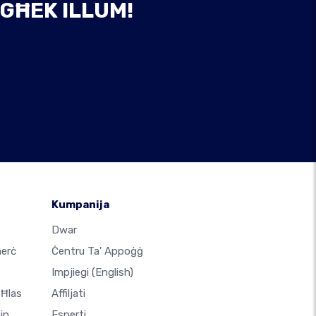
GĦEK ILLUM!
Kumpanija
Dwar
merċ
Ċentru Ta' Appoġġ
Impjiegi
(English)
 Ħlas
Affiljati
jn
Esperti