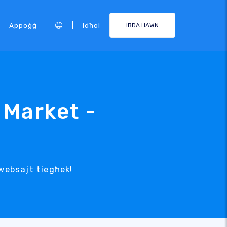
|
Appoġġ
Idħol
IBDA HAWN
 Market -
-websajt tiegħek!