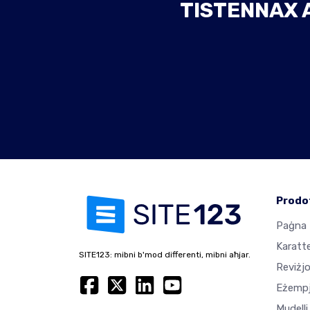
TISTENNAX 
Prodo
Paġna 
Karatte
SITE123: mibni b'mod differenti, mibni aħjar.
Reviżjo
Eżempj
Mudelli