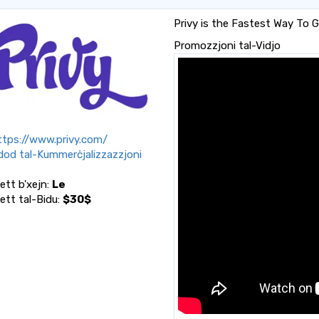
Privy is the Fastest Way To 
Promozzjoni tal-Vidjo
tps://www.privy.com/
od tal-Kummerċjalizzazzjoni
ett b'xejn:
Le
ett tal-Bidu:
$30$