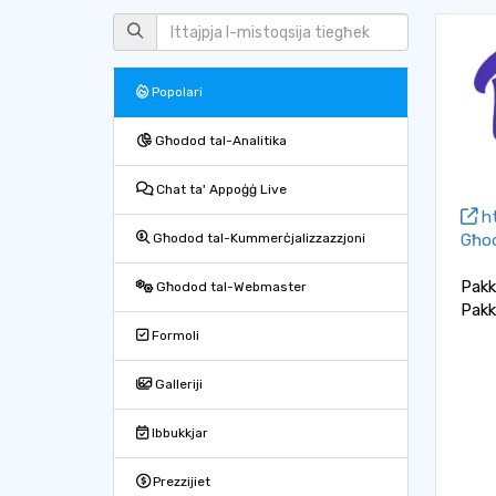
Popolari
Għodod tal-Analitika
Chat ta' Appoġġ Live
ht
Għod
Għodod tal-Kummerċjalizzazzjoni
Pakk
Għodod tal-Webmaster
Pakk
Formoli
Galleriji
Ibbukkjar
Prezzijiet