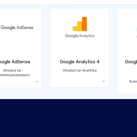
oogle AdSense
Google Analytics 4
Googl
Għodod tal-
Għodod tal-Analitika
mmerċjalizzazzjoni
Kumm