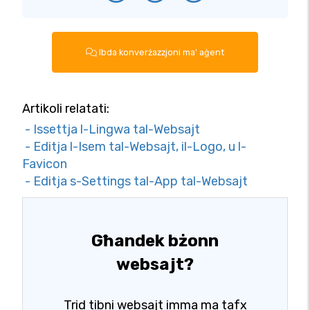
Ibda konverżazzjoni ma' aġent
Artikoli relatati:
- Issettja l-Lingwa tal-Websajt
- Editja l-Isem tal-Websajt, il-Logo, u l-
Favicon
- Editja s-Settings tal-App tal-Websajt
Għandek bżonn
websajt?
Trid tibni websajt imma ma tafx