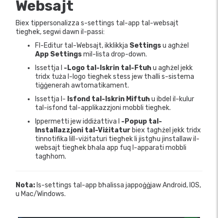
Websajt
Biex tippersonalizza s-settings tal-app tal-websajt
tiegħek, segwi dawn il-passi:
Fl-Editur tal-Websajt, ikklikkja
Settings
u agħżel
App Settings
mil-lista drop-down.
Issettja l
-Logo tal-Iskrin tal-Ftuħ
u agħżel jekk
tridx tuża l-logo tiegħek stess jew tħalli s-sistema
tiġġenerah awtomatikament.
Issettja l-
Isfond tal-Iskrin Miftuħ
u ibdel il-kulur
tal-isfond tal-applikazzjoni mobbli tiegħek.
Ippermetti jew iddiżattiva l
-Popup tal-
Installazzjoni tal-Viżitatur
biex tagħżel jekk tridx
tinnotifika lill-viżitaturi tiegħek li jistgħu jinstallaw il-
websajt tiegħek bħala app fuq l-apparati mobbli
tagħhom.
Nota:
Is-settings tal-app bħalissa jappoġġjaw Android, IOS,
u Mac/Windows.