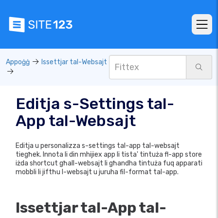
Appoġġ
Issettjar tal-Websajt
Editja s-Settings tal-
App tal-Websajt
Editja u personalizza s-settings tal-app tal-websajt
tiegħek. Innota li din mhijiex app li tista' tintuża fl-app store
iżda shortcut għall-websajt li għandha tintuża fuq apparati
mobbli li jiftħu l-websajt u juruha fil-format tal-app.
Issettjar tal-App tal-