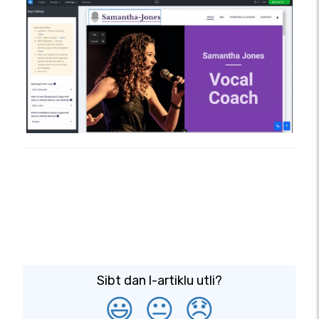
Sibt dan l-artiklu utli?
😃
😐
😞