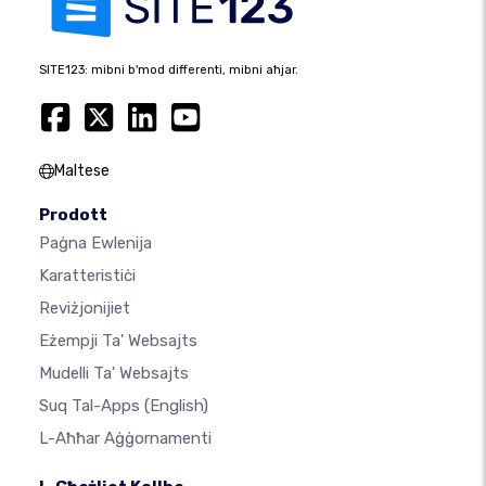
SITE123: mibni b'mod differenti, mibni aħjar.
Maltese
Prodott
Paġna Ewlenija
Karatteristiċi
Reviżjonijiet
Eżempji Ta' Websajts
Mudelli Ta' Websajts
Suq Tal-Apps
(English)
L-Aħħar Aġġornamenti