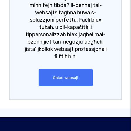
minn fejn tibda? Il-bennej tal-
websajts tagħna huwa s-
soluzzjoni perfetta. Faċli biex
tużah, u bil-kapaċità li
tippersonalizzah biex jaqbel mal-
bżonnijiet tan-negozju tiegħek,
jista' jkollok websajt professjonali
fi ftit ħin.
Oħloq websajt