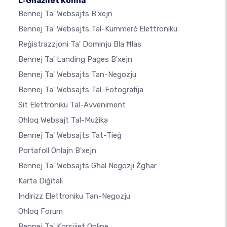
L-Għażliet Kollha
Bennej Ta' Websajts B'xejn
Bennej Ta' Websajts Tal-Kummerċ Elettroniku
Reġistrazzjoni Ta' Dominju Bla Ħlas
Bennej Ta' Landing Pages B'xejn
Bennej Ta' Websajts Tan-Negozju
Bennej Ta' Websajts Tal-Fotografija
Sit Elettroniku Tal-Avveniment
Oħloq Websajt Tal-Mużika
Bennej Ta' Websajts Tat-Tieġ
Portafoll Onlajn B'xejn
Bennej Ta' Websajts Għal Negozji Żgħar
Karta Diġitali
Indirizz Elettroniku Tan-Negozju
Oħloq Forum
Bennej Ta' Korsijiet Online