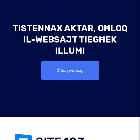
TISTENNAX AKTAR, OĦLOQ
IL-WEBSAJT TIEGĦEK
ILLUM!
Oħloq websajt