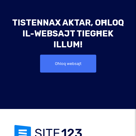
TISTENNAX AKTAR, OĦLOQ
IL-WEBSAJT TIEGĦEK
ILLUM!
Oħloq websajt