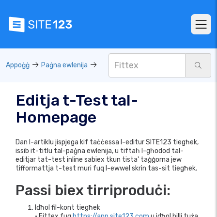
Appoġġ
Paġna ewlenija
Editja t-Test tal-
Homepage
Dan l-artiklu jispjega kif taċċessa l-editur SITE123 tiegħek,
issib it-titlu tal-paġna ewlenija, u tiftaħ l-għodod tal-
editjar tat-test inline sabiex tkun tista' taġġorna jew
tifformattja t-test muri fuq l-ewwel skrin tas-sit tiegħek.
Passi biex tirriproduċi:
Idħol fil-kont tiegħek
• Fittex fuq
https://app.site123.com
u idħol billi tuża