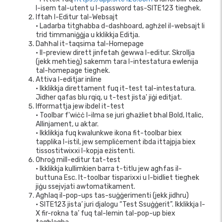
l-isem tal-utent u l-password tas-SITE123 tiegħek.
Iftaħ l-Editur tal-Websajt
• Ladarba titgħabba d-dashboard, agħżel il-websajt li
trid timmaniġġja u kklikkja Editja.
Daħħal it-taqsima tal-Homepage
• Il-preview dirett jinfetaħ ġewwa l-editur. Skrollja
(jekk meħtieġ) sakemm tara l-intestatura ewlenija
tal-homepage tiegħek.
Attiva l-editjar inline
• Ikklikkja direttament fuq it-test tal-intestatura.
Jidher qafas blu rqiq, u t-test jista' jiġi editjat.
Ifformattja jew ibdel it-test
• Toolbar f'wiċċ l-ilma se juri għażliet bħal Bold, Italic,
Allinjament, u aktar.
• Ikklikkja fuq kwalunkwe ikona fit-toolbar biex
tapplika l-istil, jew sempliċement ibda ittajpja biex
tissostitwixxi l-kopja eżistenti.
Oħroġ mill-editur tat-test
• Ikklikkja kullimkien barra t-titlu jew agħfas il-
buttuna Esc. It-toolbar tisparixxi u l-bidliet tiegħek
jiġu ssejvjati awtomatikament.
Agħlaq il-pop-ups tas-suġġerimenti (jekk jidhru)
• SITE123 jista’ juri djalogu “Test Ssuġġerit”. Ikklikkja l-
X fir-rokna ta’ fuq tal-lemin tal-pop-up biex