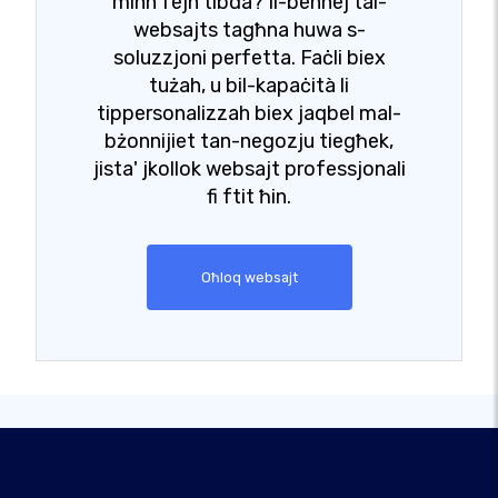
minn fejn tibda? Il-bennej tal-
websajts tagħna huwa s-
soluzzjoni perfetta. Faċli biex
tużah, u bil-kapaċità li
tippersonalizzah biex jaqbel mal-
bżonnijiet tan-negozju tiegħek,
jista' jkollok websajt professjonali
fi ftit ħin.
Oħloq websajt