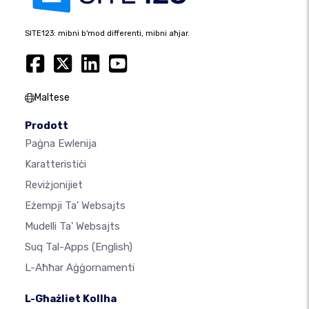
SITE123: mibni b'mod differenti, mibni aħjar.
Maltese
Prodott
Paġna Ewlenija
Karatteristiċi
Reviżjonijiet
Eżempji Ta' Websajts
Mudelli Ta' Websajts
Suq Tal-Apps
(English)
L-Aħħar Aġġornamenti
L-Għażliet Kollha