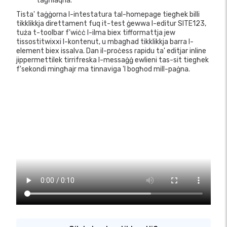
tagħlaqha.
Tista' taġġorna l-intestatura tal-homepage tiegħek billi
tikklikkja direttament fuq it-test ġewwa l-editur SITE123,
tuża t-toolbar f'wiċċ l-ilma biex tifformattja jew
tissostitwixxi l-kontenut, u mbagħad tikklikkja barra l-
element biex issalva. Dan il-proċess rapidu ta' editjar inline
jippermettilek tirrifreska l-messaġġ ewlieni tas-sit tiegħek
f'sekondi mingħajr ma tinnaviga 'l bogħod mill-paġna.