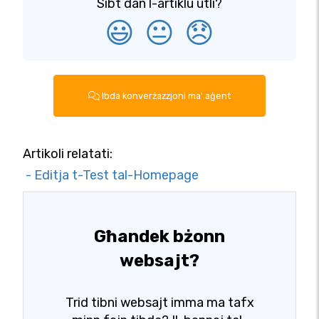
Sibt dan l-artiklu utli?
😃
😐
😞
Ibda konverżazzjoni ma' aġent
Artikoli relatati:
- Editja t-Test tal-Homepage
Għandek bżonn
websajt?
Trid tibni websajt imma ma tafx