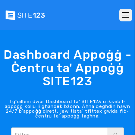
Dashboard Appoġġ -
Ċentru ta' Appoġġ
SITE123
Tgħallem dwar Dashboard ta' SITE123 u ikseb l-
appoġġ kollu li għandek bżonn. Aħna qegħdin hawn
24/7 b'appoġġ dirett, jew tista' tfittex gwida fiċ-
ċentru ta' appoġġ tagħna.