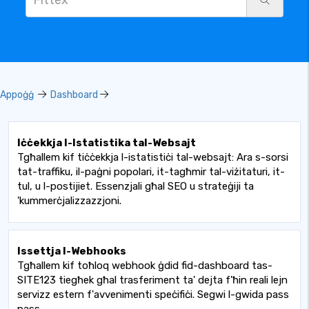
Appoġġ
Dashboard
Iċċekkja l-Istatistika tal-Websajt
Tgħallem kif tiċċekkja l-istatistiċi tal-websajt: Ara s-sorsi
tat-traffiku, il-paġni popolari, it-tagħmir tal-viżitaturi, it-
tul, u l-postijiet. Essenzjali għal SEO u strateġiji ta
'kummerċjalizzazzjoni.
Issettja l-Webhooks
Tgħallem kif toħloq webhook ġdid fid-dashboard tas-
SITE123 tiegħek għal trasferiment ta' dejta f'ħin reali lejn
servizz estern f'avvenimenti speċifiċi. Segwi l-gwida pass