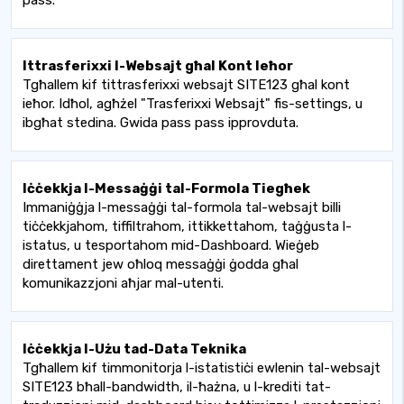
pass.
Ittrasferixxi l-Websajt għal Kont Ieħor
Tgħallem kif tittrasferixxi websajt SITE123 għal kont
ieħor. Idħol, agħżel "Trasferixxi Websajt" fis-settings, u
ibgħat stedina. Gwida pass pass ipprovduta.
Iċċekkja l-Messaġġi tal-Formola Tiegħek
Immaniġġja l-messaġġi tal-formola tal-websajt billi
tiċċekkjahom, tiffiltrahom, ittikkettahom, taġġusta l-
istatus, u tesportahom mid-Dashboard. Wieġeb
direttament jew oħloq messaġġi ġodda għal
komunikazzjoni aħjar mal-utenti.
Iċċekkja l-Użu tad-Data Teknika
Tgħallem kif timmonitorja l-istatistiċi ewlenin tal-websajt
SITE123 bħall-bandwidth, il-ħażna, u l-krediti tat-