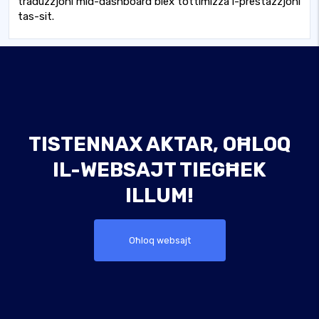
traduzzjoni mid-dashboard biex tottimizza l-prestazzjoni
tas-sit.
TISTENNAX AKTAR, OĦLOQ
IL-WEBSAJT TIEGĦEK
ILLUM!
Oħloq websajt