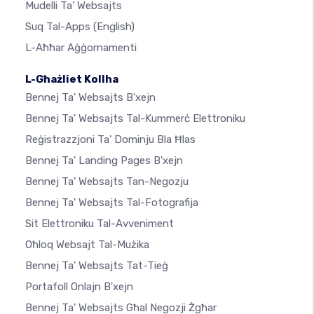
Mudelli Ta' Websajts
Suq Tal-Apps
(English)
L-Aħħar Aġġornamenti
L-Għażliet Kollha
Bennej Ta' Websajts B'xejn
Bennej Ta' Websajts Tal-Kummerċ Elettroniku
Reġistrazzjoni Ta' Dominju Bla Ħlas
Bennej Ta' Landing Pages B'xejn
Bennej Ta' Websajts Tan-Negozju
Bennej Ta' Websajts Tal-Fotografija
Sit Elettroniku Tal-Avveniment
Oħloq Websajt Tal-Mużika
Bennej Ta' Websajts Tat-Tieġ
Portafoll Onlajn B'xejn
Bennej Ta' Websajts Għal Negozji Żgħar