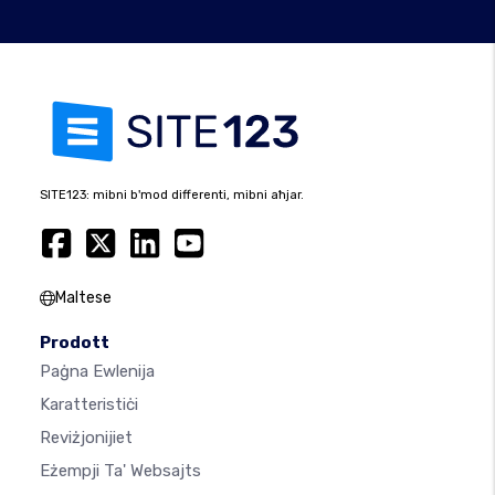
SITE123: mibni b'mod differenti, mibni aħjar.
Maltese
Prodott
Paġna Ewlenija
Karatteristiċi
Reviżjonijiet
Eżempji Ta' Websajts