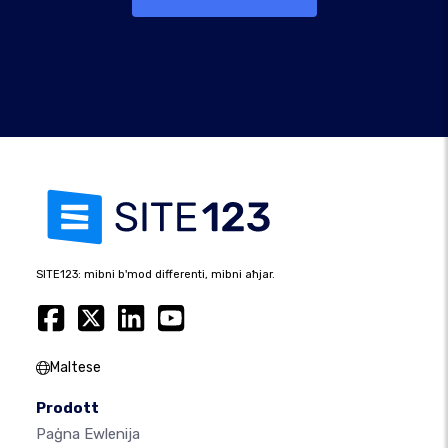
SITE123: mibni b'mod differenti, mibni aħjar.
Maltese
Prodott
Paġna Ewlenija