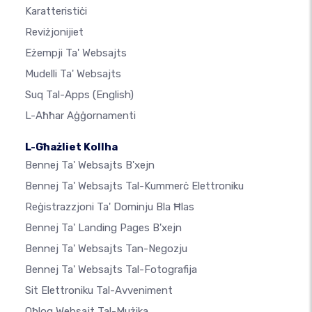
Karatteristiċi
Reviżjonijiet
Eżempji Ta' Websajts
Mudelli Ta' Websajts
Suq Tal-Apps
(English)
L-Aħħar Aġġornamenti
L-Għażliet Kollha
Bennej Ta' Websajts B'xejn
Bennej Ta' Websajts Tal-Kummerċ Elettroniku
Reġistrazzjoni Ta' Dominju Bla Ħlas
Bennej Ta' Landing Pages B'xejn
Bennej Ta' Websajts Tan-Negozju
Bennej Ta' Websajts Tal-Fotografija
Sit Elettroniku Tal-Avveniment
Oħloq Websajt Tal-Mużika