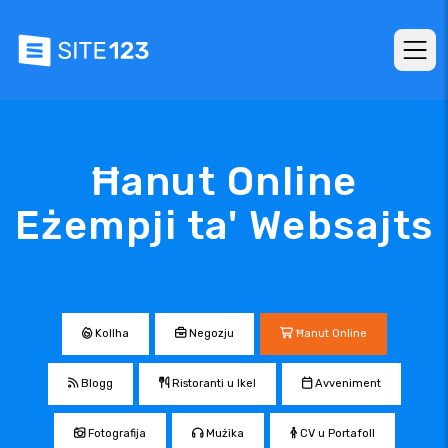
Ħanut Online
Eżempji ta' Websajts
Kollha
Negozju
Ħanut Online
Blogg
Ristoranti u Ikel
Avveniment
Fotografija
Mużika
CV u Portafoll