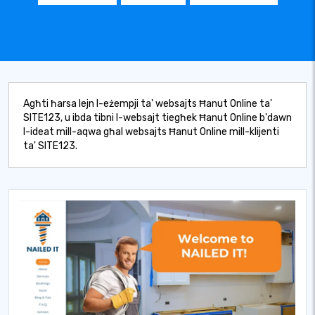
Agħti ħarsa lejn l-eżempji ta' websajts Ħanut Online ta'
SITE123, u ibda tibni l-websajt tiegħek Ħanut Online b'dawn
l-ideat mill-aqwa għal websajts Ħanut Online mill-klijenti
ta' SITE123.