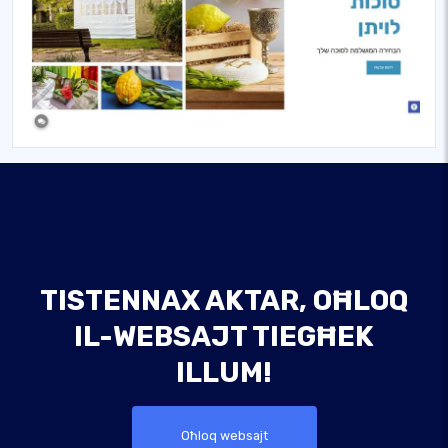
TISTENNAX AKTAR, OĦLOQ
IL-WEBSAJT TIEGĦEK
ILLUM!
Oħloq websajt