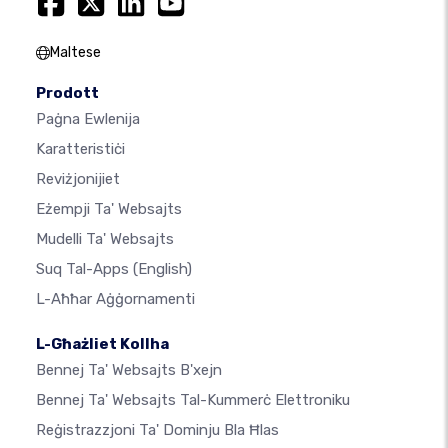
Maltese
Prodott
Paġna Ewlenija
Karatteristiċi
Reviżjonijiet
Eżempji Ta' Websajts
Mudelli Ta' Websajts
Suq Tal-Apps
(English)
L-Aħħar Aġġornamenti
L-Għażliet Kollha
Bennej Ta' Websajts B'xejn
Bennej Ta' Websajts Tal-Kummerċ Elettroniku
Reġistrazzjoni Ta' Dominju Bla Ħlas