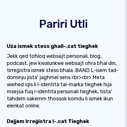
Pariri Utli
Uża ismek stess għall-.cat tiegħek
Jekk qed toħloq websajt personali, blog,
podcast, jew kwalunkwe websajt oħra bħal din,
tirreġistra ismek stess bħala .BAND L-isem tad-
dominju jista' jagħmel sens.<br><br> Meta
wieħed iqis li l-identità tal-marka tiegħek hija
msejsa fuq l-identità personali tiegħek, tista'
taħdem sakemm tħossok komdu li ismek ikun
elenkat online.
Dejjem Irreġistra l-.cat Tiegħek