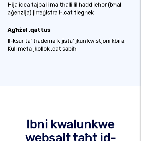
Hija idea tajba li ma tħalli lil ħadd ieħor (bħal
aġenzija) jirreġistra l-.cat tiegħek
Agħżel .qattus
Il-ksur ta' trademark jista' jkun kwistjoni kbira.
Kull meta jkollok .cat sabiħ
Ibni kwalunkwe
websajt taħt id-