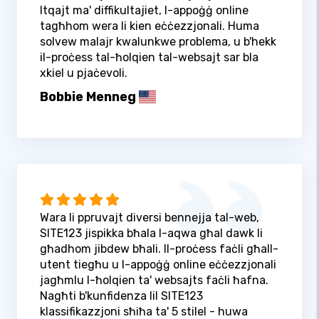
ltqajt ma' diffikultajiet, l-appoġġ online
tagħhom wera li kien eċċezzjonali. Huma
solvew malajr kwalunkwe problema, u b'hekk
il-proċess tal-ħolqien tal-websajt sar bla
xkiel u pjaċevoli.
Bobbie Menneg
Wara li ppruvajt diversi bennejja tal-web,
SITE123 jispikka bħala l-aqwa għal dawk li
għadhom jibdew bħali. Il-proċess faċli għall-
utent tiegħu u l-appoġġ online eċċezzjonali
jagħmlu l-ħolqien ta' websajts faċli ħafna.
Nagħti b'kunfidenza lil SITE123
klassifikazzjoni sħiħa ta' 5 stilel - huwa