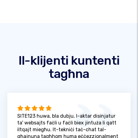
Il-klijenti kuntenti
tagħna
SITE123 huwa, bla dubju, l-aktar disinjatur
ta' websajts faċli u faċli biex jintuża li qatt
iltqajt miegħu. It-tekniċi taċ-chat tal-
għajnuna tagħhom huma eċċezzjonalment