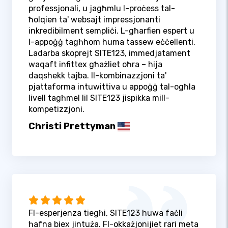
professjonali, u jagħmlu l-proċess tal-
ħolqien ta' websajt impressjonanti
inkredibilment sempliċi. L-għarfien espert u
l-appoġġ tagħhom huma tassew eċċellenti.
Ladarba skoprejt SITE123, immedjatament
waqaft infittex għażliet oħra – hija
daqshekk tajba. Il-kombinazzjoni ta'
pjattaforma intuwittiva u appoġġ tal-ogħla
livell tagħmel lil SITE123 jispikka mill-
kompetizzjoni.
Christi Prettyman
Fl-esperjenza tiegħi, SITE123 huwa faċli
ħafna biex jintuża. Fl-okkażjonijiet rari meta