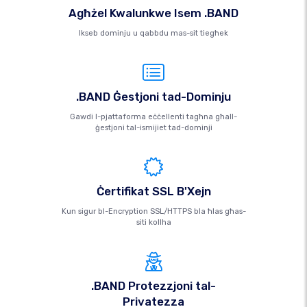
Agħżel Kwalunkwe Isem .BAND
Ikseb dominju u qabbdu mas-sit tiegħek
.BAND Ġestjoni tad-Dominju
Gawdi l-pjattaforma eċċellenti tagħna għall-
ġestjoni tal-ismijiet tad-dominji
Ċertifikat SSL B'Xejn
Kun sigur bl-Encryption SSL/HTTPS bla ħlas għas-
siti kollha
.BAND Protezzjoni tal-
Privatezza