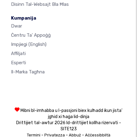
Disinn Tal-Websajt Bla Ħlas
Kumpanija
Dwar
Ċentru Ta' Appoġġ
Impjiegi
(English)
Affiljati
Esperti
Il-Marka Tagħna
Mibni bl-imħabba u l-passjoni biex kulħadd ikun jista’
jgħid xi ħaġa lid-dinja
Drittijiet tal-awtur 2026 Id-drittijiet kollha riżervati -
SITE123
-
-
-
Termini
Privatezza
Abbuż
Aċċessibbiltà