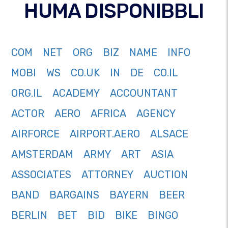
HUMA DISPONIBBLI
COM
NET
ORG
BIZ
NAME
INFO
MOBI
WS
CO.UK
IN
DE
CO.IL
ORG.IL
ACADEMY
ACCOUNTANT
ACTOR
AERO
AFRICA
AGENCY
AIRFORCE
AIRPORT.AERO
ALSACE
AMSTERDAM
ARMY
ART
ASIA
ASSOCIATES
ATTORNEY
AUCTION
BAND
BARGAINS
BAYERN
BEER
BERLIN
BET
BID
BIKE
BINGO