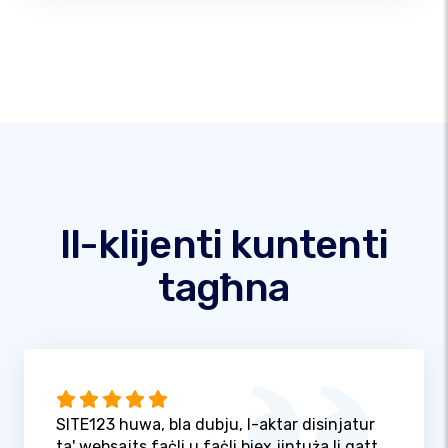
Il-klijenti kuntenti
tagħna
SITE123 huwa, bla dubju, l-aktar disinjatur
ta' websajts faċli u faċli biex jintuża li qatt