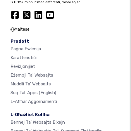
SITE123: mibni b'mod differenti, mibni aħjar.
Maltese
Prodott
Paġna Ewlenija
Karatteristiċi
Reviżjonijiet
Eżempji Ta' Websajts
Mudelli Ta' Websajts
Suq Tal-Apps
(English)
L-Aħħar Aġġornamenti
L-Għażliet Kollha
Bennej Ta' Websajts B'xejn