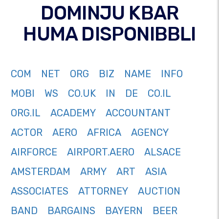
DOMINJU KBAR
HUMA DISPONIBBLI
COM
NET
ORG
BIZ
NAME
INFO
MOBI
WS
CO.UK
IN
DE
CO.IL
ORG.IL
ACADEMY
ACCOUNTANT
ACTOR
AERO
AFRICA
AGENCY
AIRFORCE
AIRPORT.AERO
ALSACE
AMSTERDAM
ARMY
ART
ASIA
ASSOCIATES
ATTORNEY
AUCTION
BAND
BARGAINS
BAYERN
BEER