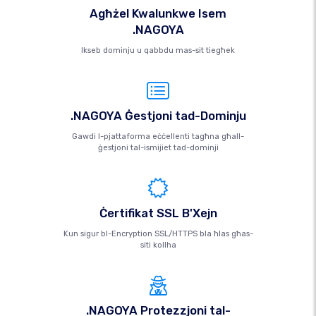
Agħżel Kwalunkwe Isem
.NAGOYA
Ikseb dominju u qabbdu mas-sit tiegħek
.NAGOYA Ġestjoni tad-Dominju
Gawdi l-pjattaforma eċċellenti tagħna għall-
ġestjoni tal-ismijiet tad-dominji
Ċertifikat SSL B'Xejn
Kun sigur bl-Encryption SSL/HTTPS bla ħlas għas-
siti kollha
.NAGOYA Protezzjoni tal-