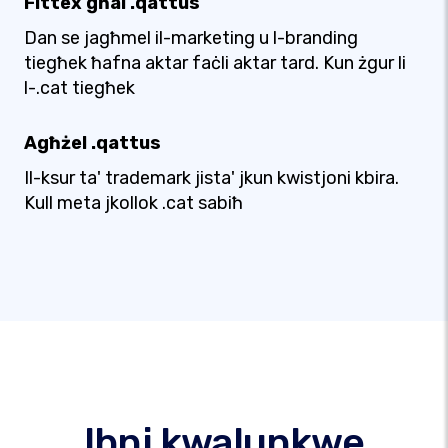
Fittex għal .qattus
Dan se jagħmel il-marketing u l-branding
tiegħek ħafna aktar faċli aktar tard. Kun żgur li
l-.cat tiegħek
Agħżel .qattus
Il-ksur ta' trademark jista' jkun kwistjoni kbira.
Kull meta jkollok .cat sabiħ
Ibni kwalunkwe