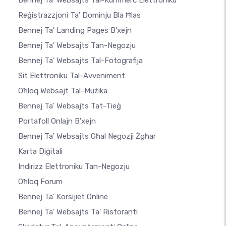
Bennej Ta' Websajts Tal-Kummerċ Elettroniku
Reġistrazzjoni Ta' Dominju Bla Ħlas
Bennej Ta' Landing Pages B'xejn
Bennej Ta' Websajts Tan-Negozju
Bennej Ta' Websajts Tal-Fotografija
Sit Elettroniku Tal-Avveniment
Oħloq Websajt Tal-Mużika
Bennej Ta' Websajts Tat-Tieġ
Portafoll Onlajn B'xejn
Bennej Ta' Websajts Għal Negozji Żgħar
Karta Diġitali
Indirizz Elettroniku Tan-Negozju
Oħloq Forum
Bennej Ta' Korsijiet Online
Bennej Ta' Websajts Ta' Ristoranti