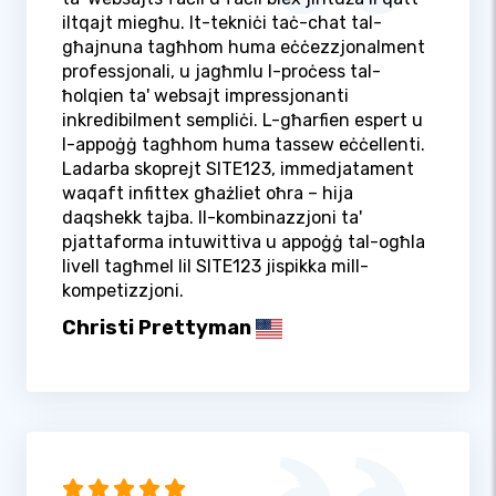
iltqajt miegħu. It-tekniċi taċ-chat tal-
għajnuna tagħhom huma eċċezzjonalment
professjonali, u jagħmlu l-proċess tal-
ħolqien ta' websajt impressjonanti
inkredibilment sempliċi. L-għarfien espert u
l-appoġġ tagħhom huma tassew eċċellenti.
Ladarba skoprejt SITE123, immedjatament
waqaft infittex għażliet oħra – hija
daqshekk tajba. Il-kombinazzjoni ta'
pjattaforma intuwittiva u appoġġ tal-ogħla
livell tagħmel lil SITE123 jispikka mill-
kompetizzjoni.
Christi Prettyman