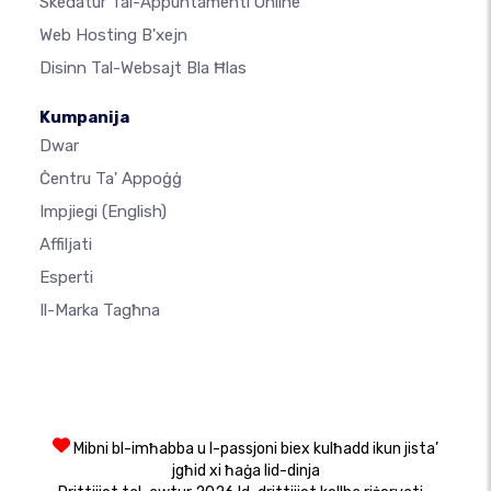
Skedatur Tal-Appuntamenti Online
Web Hosting B'xejn
Disinn Tal-Websajt Bla Ħlas
Kumpanija
Dwar
Ċentru Ta' Appoġġ
Impjiegi
(English)
Affiljati
Esperti
Il-Marka Tagħna
Mibni bl-imħabba u l-passjoni biex kulħadd ikun jista’
jgħid xi ħaġa lid-dinja