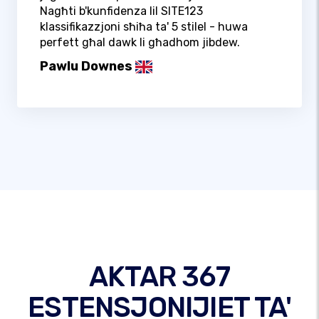
Nagħti b'kunfidenza lil SITE123
klassifikazzjoni sħiħa ta' 5 stilel - huwa
perfett għal dawk li għadhom jibdew.
Pawlu Downes
AKTAR 367
ESTENSJONIJIET TA'