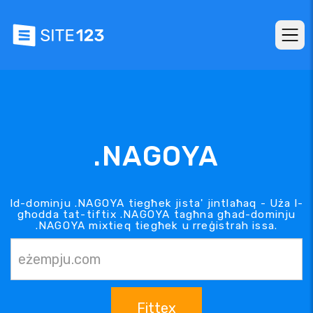
.NAGOYA
Id-dominju .NAGOYA tiegħek jista' jintlaħaq - Uża l-
għodda tat-tiftix .NAGOYA tagħna għad-dominju
.NAGOYA mixtieq tiegħek u rreġistrah issa.
Fittex