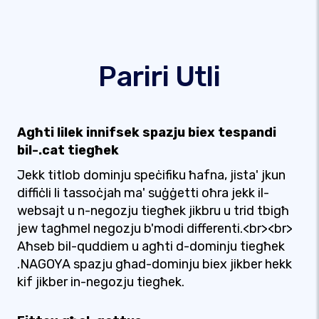
Pariri Utli
Agħti lilek innifsek spazju biex tespandi
bil-.cat tiegħek
Jekk titlob dominju speċifiku ħafna, jista' jkun
diffiċli li tassoċjah ma' suġġetti oħra jekk il-
websajt u n-negozju tiegħek jikbru u trid tbigħ
jew tagħmel negozju b'modi differenti.<br><br>
Aħseb bil-quddiem u agħti d-dominju tiegħek
.NAGOYA spazju għad-dominju biex jikber hekk
kif jikber in-negozju tiegħek.