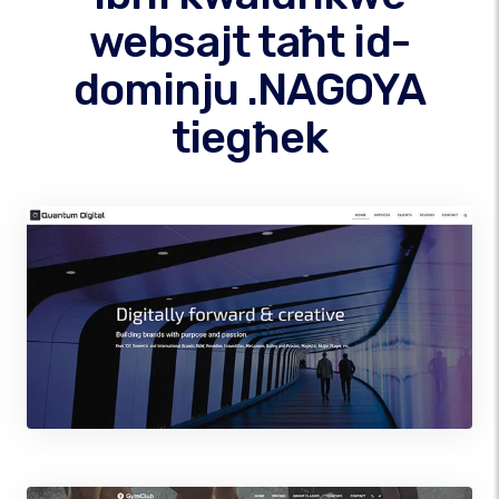
websajt taħt id-
dominju .NAGOYA
tiegħek