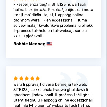
Fl-esperjenza tiegħi, SITE123 huwa faċli
ħafna biex jintuża. Fl-okkażjonijiet rari meta
ltqajt ma' diffikultajiet, l-appoġġ online
tagħhom wera li kien eċċezzjonali. Huma
solvew malajr kwalunkwe problema, u b'hekk
il-proċess tal-ħolqien tal-websajt sar bla
xkiel u pjaċevoli.
Bobbie Menneg
Wara li ppruvajt diversi bennejja tal-web,
SITE123 jispikka bħala l-aqwa għal dawk li
għadhom jibdew bħali. Il-proċess faċli għall-
utent tiegħu u l-appoġġ online eċċezzjonali
jagħmlu l-ħolqien ta' websajts faċli ħafna.