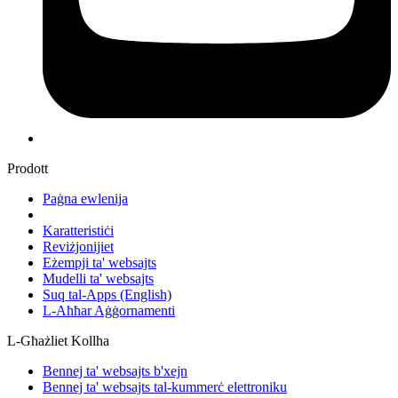
Prodott
Paġna ewlenija
Karatteristiċi
Reviżjonijiet
Eżempji ta' websajts
Mudelli ta' websajts
Suq tal-Apps
(English)
L-Aħħar Aġġornamenti
L-Għażliet Kollha
Bennej ta' websajts b'xejn
Bennej ta' websajts tal-kummerċ elettroniku