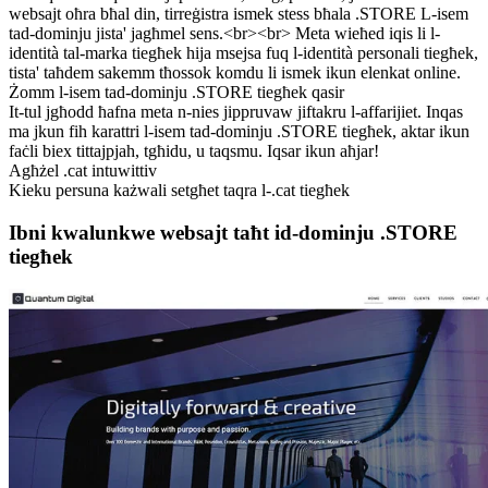
websajt oħra bħal din, tirreġistra ismek stess bħala .STORE L-isem
tad-dominju jista' jagħmel sens.<br><br> Meta wieħed iqis li l-
identità tal-marka tiegħek hija msejsa fuq l-identità personali tiegħek,
tista' taħdem sakemm tħossok komdu li ismek ikun elenkat online.
Żomm l-isem tad-dominju .STORE tiegħek qasir
It-tul jgħodd ħafna meta n-nies jippruvaw jiftakru l-affarijiet. Inqas
ma jkun fih karattri l-isem tad-dominju .STORE tiegħek, aktar ikun
faċli biex tittajpjah, tgħidu, u taqsmu. Iqsar ikun aħjar!
Agħżel .cat intuwittiv
Kieku persuna każwali setgħet taqra l-.cat tiegħek
Ibni kwalunkwe websajt taħt id-dominju .STORE
tiegħek