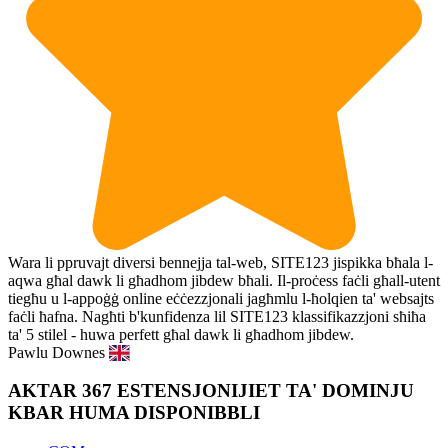
Wara li ppruvajt diversi bennejja tal-web, SITE123 jispikka bħala l-
aqwa għal dawk li għadhom jibdew bħali. Il-proċess faċli għall-utent
tiegħu u l-appoġġ online eċċezzjonali jagħmlu l-ħolqien ta' websajts
faċli ħafna. Nagħti b'kunfidenza lil SITE123 klassifikazzjoni sħiħa
ta' 5 stilel - huwa perfett għal dawk li għadhom jibdew.
Pawlu Downes
AKTAR 367 ESTENSJONIJIET TA' DOMINJU
KBAR HUMA DISPONIBBLI