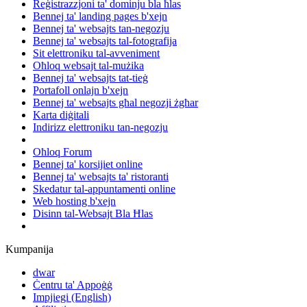
Reġistrazzjoni ta' dominju bla ħlas
Bennej ta' landing pages b'xejn
Bennej ta' websajts tan-negozju
Bennej ta' websajts tal-fotografija
Sit elettroniku tal-avveniment
Oħloq websajt tal-mużika
Bennej ta' websajts tat-tieġ
Portafoll onlajn b'xejn
Bennej ta' websajts għal negozji żgħar
Karta diġitali
Indirizz elettroniku tan-negozju
Oħloq Forum
Bennej ta' korsijiet online
Bennej ta' websajts ta' ristoranti
Skedatur tal-appuntamenti online
Web hosting b'xejn
Disinn tal-Websajt Bla Ħlas
Kumpanija
dwar
Ċentru ta' Appoġġ
Impjiegi
(English)