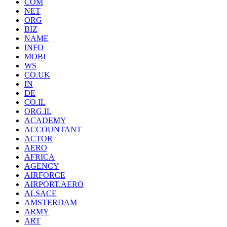
COM
NET
ORG
BIZ
NAME
INFO
MOBI
WS
CO.UK
IN
DE
CO.IL
ORG.IL
ACADEMY
ACCOUNTANT
ACTOR
AERO
AFRICA
AGENCY
AIRFORCE
AIRPORT.AERO
ALSACE
AMSTERDAM
ARMY
ART