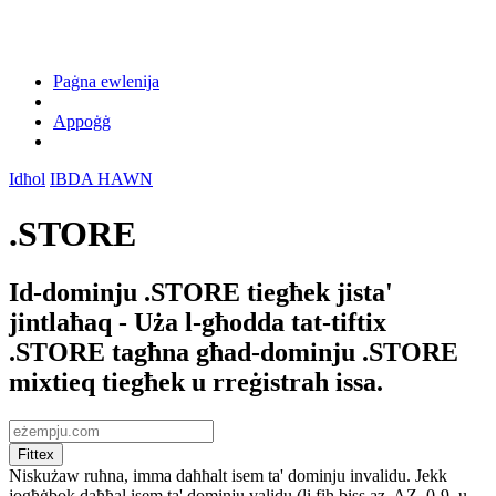
Paġna ewlenija
Appoġġ
Idħol
IBDA HAWN
.STORE
Id-dominju .STORE tiegħek jista'
jintlaħaq - Uża l-għodda tat-tiftix
.STORE tagħna għad-dominju .STORE
mixtieq tiegħek u rreġistrah issa.
Fittex
Niskużaw ruħna, imma daħħalt isem ta' dominju invalidu. Jekk
jogħġbok daħħal isem ta' dominju validu (li fih biss az, AZ, 0-9, u