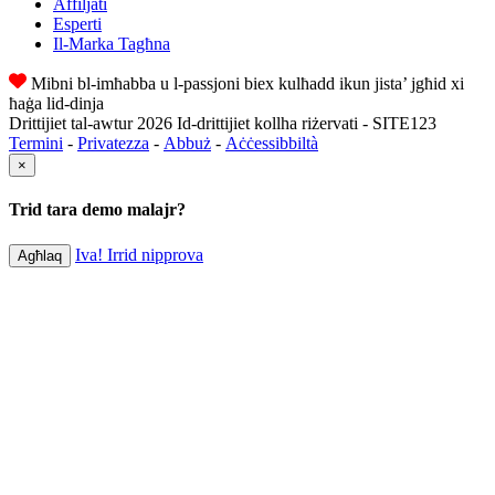
Affiljati
Esperti
Il-Marka Tagħna
Mibni bl-imħabba u l-passjoni biex kulħadd ikun jista’ jgħid xi
ħaġa lid-dinja
Drittijiet tal-awtur 2026 Id-drittijiet kollha riżervati - SITE123
Termini
-
Privatezza
-
Abbuż
-
Aċċessibbiltà
×
Trid tara demo malajr?
Iva! Irrid nipprova
Agħlaq