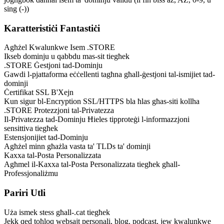
sing (-))
Karatteristiċi Fantastiċi
Agħżel Kwalunkwe Isem .STORE
Ikseb dominju u qabbdu mas-sit tiegħek
.STORE Ġestjoni tad-Dominju
Gawdi l-pjattaforma eċċellenti tagħna għall-ġestjoni tal-ismijiet tad-
dominji
Ċertifikat SSL B'Xejn
Kun sigur bl-Encryption SSL/HTTPS bla ħlas għas-siti kollha
.STORE Protezzjoni tal-Privatezza
Il-Privatezza tad-Dominju Ħieles tipproteġi l-informazzjoni
sensittiva tiegħek
Estensjonijiet tad-Dominju
Agħżel minn għażla vasta ta' TLDs ta' dominji
Kaxxa tal-Posta Personalizzata
Agħmel il-Kaxxa tal-Posta Personalizzata tiegħek għall-
Professjonaliżmu
Pariri Utli
Uża ismek stess għall-.cat tiegħek
Jekk qed toħloq websajt personali, blog, podcast, jew kwalunkwe