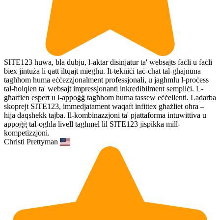
SITE123 huwa, bla dubju, l-aktar disinjatur ta' websajts faċli u faċli
biex jintuża li qatt iltqajt miegħu. It-tekniċi taċ-chat tal-għajnuna
tagħhom huma eċċezzjonalment professjonali, u jagħmlu l-proċess
tal-ħolqien ta' websajt impressjonanti inkredibilment sempliċi. L-
għarfien espert u l-appoġġ tagħhom huma tassew eċċellenti. Ladarba
skoprejt SITE123, immedjatament waqaft infittex għażliet oħra –
hija daqshekk tajba. Il-kombinazzjoni ta' pjattaforma intuwittiva u
appoġġ tal-ogħla livell tagħmel lil SITE123 jispikka mill-
kompetizzjoni.
Christi Prettyman