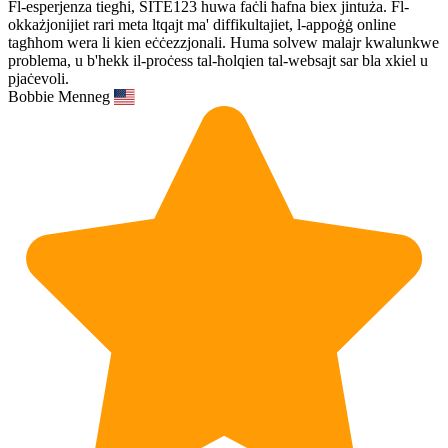
Fl-esperjenza tiegħi, SITE123 huwa faċli ħafna biex jintuża. Fl-
okkażjonijiet rari meta ltqajt ma' diffikultajiet, l-appoġġ online
tagħhom wera li kien eċċezzjonali. Huma solvew malajr kwalunkwe
problema, u b'hekk il-proċess tal-ħolqien tal-websajt sar bla xkiel u
pjaċevoli.
Bobbie Menneg