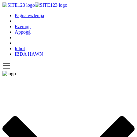
Paġna ewlenija
Eżempji
Appoġġ
|
Idħol
IBDA HAWN