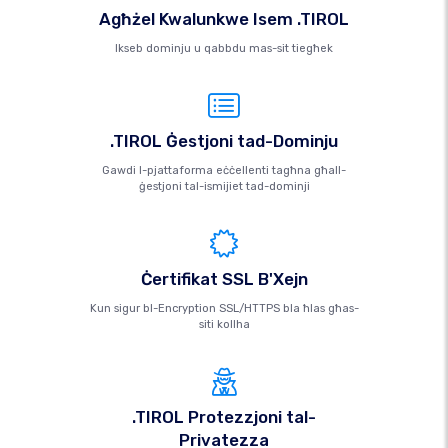
Agħżel Kwalunkwe Isem .TIROL
Ikseb dominju u qabbdu mas-sit tiegħek
.TIROL Ġestjoni tad-Dominju
Gawdi l-pjattaforma eċċellenti tagħna għall-
ġestjoni tal-ismijiet tad-dominji
Ċertifikat SSL B'Xejn
Kun sigur bl-Encryption SSL/HTTPS bla ħlas għas-
siti kollha
.TIROL Protezzjoni tal-
Privatezza