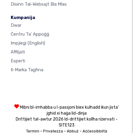
Disinn Tal-Websajt Bla Ħlas
Kumpanija
Dwar
Ċentru Ta' Appoġġ
Impjiegi
(English)
Affiljati
Esperti
Il-Marka Tagħna
Mibni bl-imħabba u l-passjoni biex kulħadd ikun jista’
jgħid xi ħaġa lid-dinja
Drittijiet tal-awtur 2026 Id-drittijiet kollha riżervati -
SITE123
-
-
-
Termini
Privatezza
Abbuż
Aċċessibbiltà