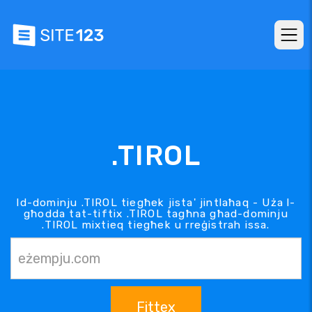
.TIROL
Id-dominju .TIROL tiegħek jista' jintlaħaq - Uża l-
għodda tat-tiftix .TIROL tagħna għad-dominju
.TIROL mixtieq tiegħek u rreġistrah issa.
Fittex