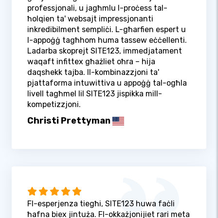
professjonali, u jagħmlu l-proċess tal-
ħolqien ta' websajt impressjonanti
inkredibilment sempliċi. L-għarfien espert u
l-appoġġ tagħhom huma tassew eċċellenti.
Ladarba skoprejt SITE123, immedjatament
waqaft infittex għażliet oħra – hija
daqshekk tajba. Il-kombinazzjoni ta'
pjattaforma intuwittiva u appoġġ tal-ogħla
livell tagħmel lil SITE123 jispikka mill-
kompetizzjoni.
Christi Prettyman
Fl-esperjenza tiegħi, SITE123 huwa faċli
ħafna biex jintuża. Fl-okkażjonijiet rari meta