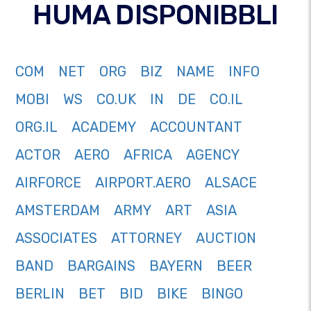
HUMA DISPONIBBLI
COM
NET
ORG
BIZ
NAME
INFO
MOBI
WS
CO.UK
IN
DE
CO.IL
ORG.IL
ACADEMY
ACCOUNTANT
ACTOR
AERO
AFRICA
AGENCY
AIRFORCE
AIRPORT.AERO
ALSACE
AMSTERDAM
ARMY
ART
ASIA
ASSOCIATES
ATTORNEY
AUCTION
BAND
BARGAINS
BAYERN
BEER
BERLIN
BET
BID
BIKE
BINGO