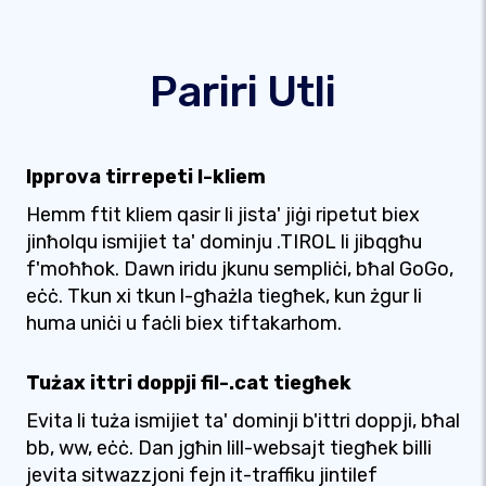
Pariri Utli
Ipprova tirrepeti l-kliem
Hemm ftit kliem qasir li jista' jiġi ripetut biex
jinħolqu ismijiet ta' dominju .TIROL li jibqgħu
f'moħħok. Dawn iridu jkunu sempliċi, bħal GoGo,
eċċ. Tkun xi tkun l-għażla tiegħek, kun żgur li
huma uniċi u faċli biex tiftakarhom.
Tużax ittri doppji fil-.cat tiegħek
Evita li tuża ismijiet ta' dominji b'ittri doppji, bħal
bb, ww, eċċ. Dan jgħin lill-websajt tiegħek billi
jevita sitwazzjoni fejn it-traffiku jintilef