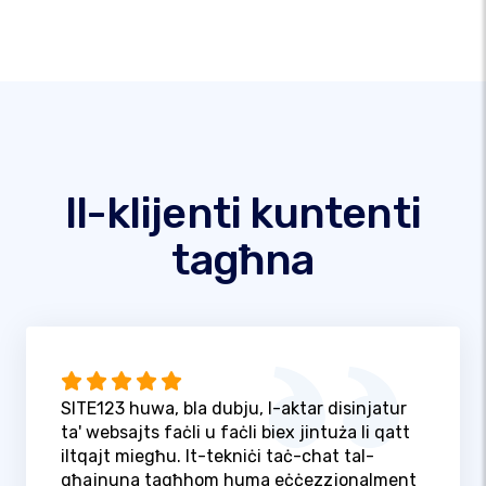
Il-klijenti kuntenti
tagħna
SITE123 huwa, bla dubju, l-aktar disinjatur
ta' websajts faċli u faċli biex jintuża li qatt
iltqajt miegħu. It-tekniċi taċ-chat tal-
għajnuna tagħhom huma eċċezzjonalment