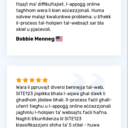
ltqajt ma' diffikultajiet, l-appoġġ online
tagħhom wera li kien eċċezzjonali. Huma
solvew malajr kwalunkwe problema, u b'hekk
il-proċess tal-ħolqien tal-websajt sar bla
xkiel u pjaċevoli.
Bobbie Menneg
Wara li ppruvajt diversi bennejja tal-web,
SITE123 jispikka bħala l-aqwa għal dawk li
għadhom jibdew bħali. Il-proċess faċli għall-
utent tiegħu u l-appoġġ online eċċezzjonali
jagħmlu l-ħolqien ta' websajts faċli ħafna.
Nagħti b'kunfidenza lil SITE123
klassifikazzjoni sħiħa ta' 5 stilel - huwa