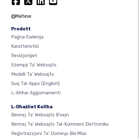
Maltese
Prodott
Paġna Ewlenija
Karatteristiċi
Reviżjonijiet
Eżempji Ta' Websajts
Mudelli Ta' Websajts
Suq Tal-Apps
(English)
L-Aħħar Aġġornamenti
L-Għażliet Kollha
Bennej Ta' Websajts B'xejn
Bennej Ta' Websajts Tal-Kummerċ Elettroniku
Reġistrazzjoni Ta' Dominju Bla Ħlas