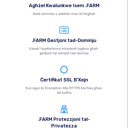
Agħżel Kwalunkwe Isem .FARM
Ikseb dominju u qabbdu mas-sit tiegħek
.FARM Ġestjoni tad-Dominju
Gawdi l-pjattaforma eċċellenti tagħna għall-
ġestjoni tal-ismijiet tad-dominji
Ċertifikat SSL B'Xejn
Kun sigur bl-Encryption SSL/HTTPS bla ħlas għas-
siti kollha
.FARM Protezzjoni tal-
Privatezza