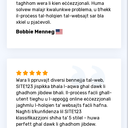
tagħhom wera li kien eċċezzjonali. Huma
solvew malajr kwalunkwe problema, u b'hekk
il-proċess tal-ħolqien tal-websajt sar bla
xkiel u pjaċevoli.
Bobbie Menneg
Wara li ppruvajt diversi bennejja tal-web,
SITE123 jispikka bħala l-aqwa għal dawk li
għadhom jibdew bħali. Il-proċess faċli għall-
utent tiegħu u l-appoġġ online eċċezzjonali
jagħmlu l-ħolqien ta' websajts faċli ħafna.
Nagħti b'kunfidenza lil SITE123
klassifikazzjoni sħiħa ta' 5 stilel - huwa
perfett għal dawk li għadhom jibdew.