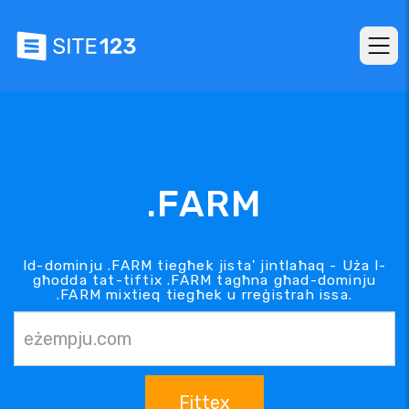
.FARM
Id-dominju .FARM tiegħek jista' jintlaħaq - Uża l-
għodda tat-tiftix .FARM tagħna għad-dominju
.FARM mixtieq tiegħek u rreġistrah issa.
Fittex