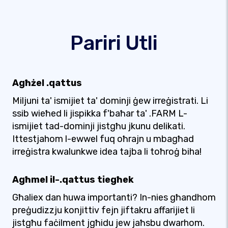
Pariri Utli
Agħżel .qattus
Miljuni ta' ismijiet ta' dominji ġew irreġistrati. Li
ssib wieħed li jispikka f'baħar ta' .FARM L-
ismijiet tad-dominji jistgħu jkunu delikati.
Ittestjahom l-ewwel fuq oħrajn u mbagħad
irreġistra kwalunkwe idea tajba li toħroġ biha!
Agħmel il-.qattus tiegħek
Għaliex dan huwa importanti? In-nies għandhom
preġudizzju konjittiv fejn jiftakru affarijiet li
jistgħu faċilment jgħidu jew jaħsbu dwarhom.