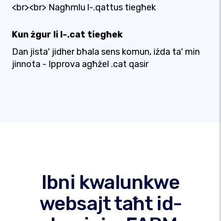
<br><br> Nagħmlu l-.qattus tiegħek
Kun żgur li l-.cat tiegħek
Dan jista' jidher bħala sens komun, iżda ta' min
jinnota - Ipprova agħżel .cat qasir
Ibni kwalunkwe
websajt taħt id-