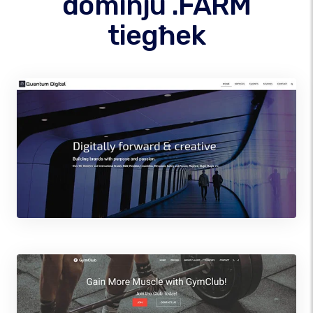
dominju .FARM
tiegħek