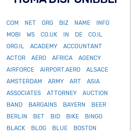
COM
NET
ORG
BIZ
NAME
INFO
MOBI
WS
CO.UK
IN
DE
CO.IL
ORG.IL
ACADEMY
ACCOUNTANT
ACTOR
AERO
AFRICA
AGENCY
AIRFORCE
AIRPORT.AERO
ALSACE
AMSTERDAM
ARMY
ART
ASIA
ASSOCIATES
ATTORNEY
AUCTION
BAND
BARGAINS
BAYERN
BEER
BERLIN
BET
BID
BIKE
BINGO
BLACK
BLOG
BLUE
BOSTON