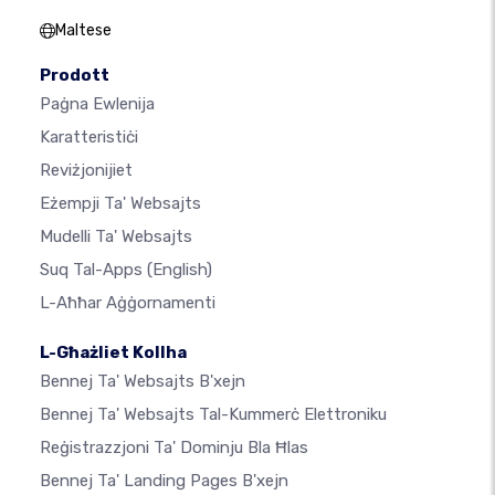
Maltese
Prodott
Paġna Ewlenija
Karatteristiċi
Reviżjonijiet
Eżempji Ta' Websajts
Mudelli Ta' Websajts
Suq Tal-Apps
(English)
L-Aħħar Aġġornamenti
L-Għażliet Kollha
Bennej Ta' Websajts B'xejn
Bennej Ta' Websajts Tal-Kummerċ Elettroniku
Reġistrazzjoni Ta' Dominju Bla Ħlas
Bennej Ta' Landing Pages B'xejn