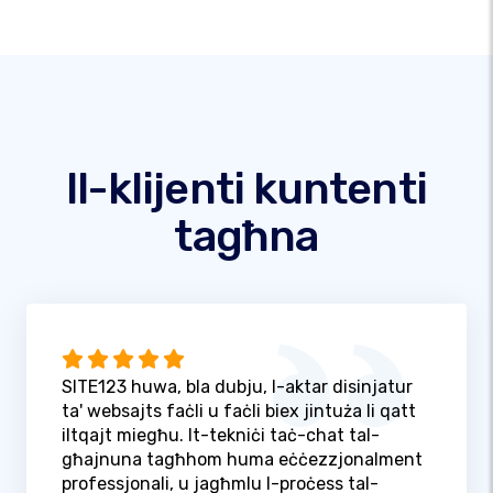
Il-klijenti kuntenti
tagħna
SITE123 huwa, bla dubju, l-aktar disinjatur
ta' websajts faċli u faċli biex jintuża li qatt
iltqajt miegħu. It-tekniċi taċ-chat tal-
għajnuna tagħhom huma eċċezzjonalment
professjonali, u jagħmlu l-proċess tal-