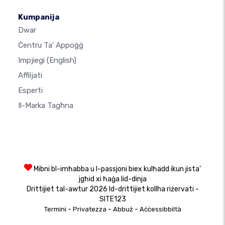
Kumpanija
Dwar
Ċentru Ta' Appoġġ
Impjiegi
(English)
Affiljati
Esperti
Il-Marka Tagħna
Mibni bl-imħabba u l-passjoni biex kulħadd ikun jista’
jgħid xi ħaġa lid-dinja
Drittijiet tal-awtur 2026 Id-drittijiet kollha riżervati -
SITE123
-
-
-
Termini
Privatezza
Abbuż
Aċċessibbiltà