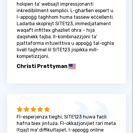
ħolqien ta' websajt impressjonanti
inkredibilment sempliċi. L-għarfien espert u
l-appoġġ tagħhom huma tassew eċċellenti.
Ladarba skoprejt SITE123, immedjatament
waqaft infittex għażliet oħra – hija
daqshekk tajba. Il-kombinazzjoni ta'
pjattaforma intuwittiva u appoġġ tal-ogħla
livell tagħmel lil SITE123 jispikka mill-
kompetizzjoni.
Christi Prettyman
Fl-esperjenza tiegħi, SITE123 huwa faċli
ħafna biex jintuża. Fl-okkażjonijiet rari meta
ltqajt ma' diffikultajiet, l-appoġġ online