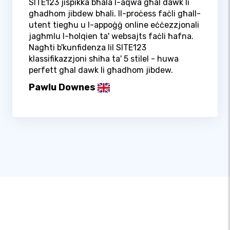
SITE123 jispikka bħala l-aqwa għal dawk li
għadhom jibdew bħali. Il-proċess faċli għall-
utent tiegħu u l-appoġġ online eċċezzjonali
jagħmlu l-ħolqien ta' websajts faċli ħafna.
Nagħti b'kunfidenza lil SITE123
klassifikazzjoni sħiħa ta' 5 stilel - huwa
perfett għal dawk li għadhom jibdew.
Pawlu Downes