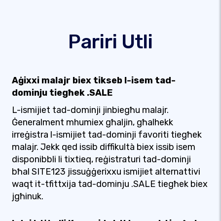
Pariri Utli
Aġixxi malajr biex tikseb l-isem tad-
dominju tiegħek .SALE
L-ismijiet tad-dominji jinbiegħu malajr.
Ġeneralment mhumiex għaljin, għalhekk
irreġistra l-ismijiet tad-dominji favoriti tiegħek
malajr. Jekk qed issib diffikultà biex issib isem
disponibbli li tixtieq, reġistraturi tad-dominji
bħal SITE123 jissuġġerixxu ismijiet alternattivi
waqt it-tfittxija tad-dominju .SALE tiegħek biex
jgħinuk.