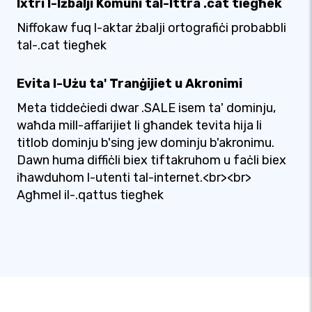
Ixtri l-Iżbalji Komuni tal-Ittra .cat tiegħek
Niffokaw fuq l-aktar żbalji ortografiċi probabbli
tal-.cat tiegħek
Evita l-Użu ta' Tranġijiet u Akronimi
Meta tiddeċiedi dwar .SALE isem ta' dominju,
waħda mill-affarijiet li għandek tevita hija li
titlob dominju b'sing jew dominju b'akronimu.
Dawn huma diffiċli biex tiftakruhom u faċli biex
iħawduhom l-utenti tal-internet.<br><br>
Agħmel il-.qattus tiegħek