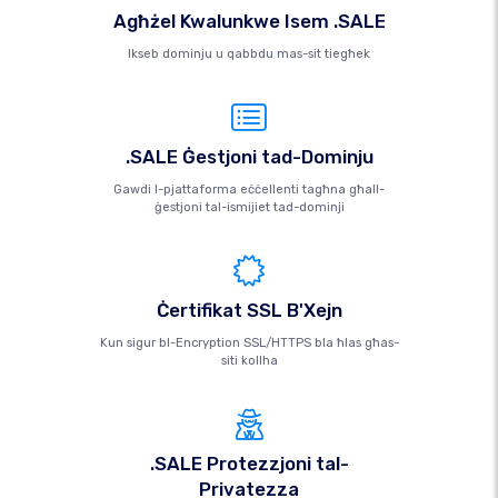
Agħżel Kwalunkwe Isem .SALE
Ikseb dominju u qabbdu mas-sit tiegħek
.SALE Ġestjoni tad-Dominju
Gawdi l-pjattaforma eċċellenti tagħna għall-
ġestjoni tal-ismijiet tad-dominji
Ċertifikat SSL B'Xejn
Kun sigur bl-Encryption SSL/HTTPS bla ħlas għas-
siti kollha
.SALE Protezzjoni tal-
Privatezza