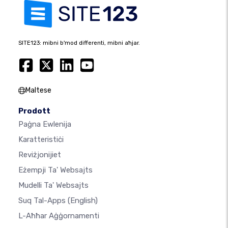
SITE123: mibni b'mod differenti, mibni aħjar.
Maltese
Prodott
Paġna Ewlenija
Karatteristiċi
Reviżjonijiet
Eżempji Ta' Websajts
Mudelli Ta' Websajts
Suq Tal-Apps
(English)
L-Aħħar Aġġornamenti