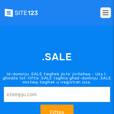
.SALE
Id-dominju .SALE tiegħek jista' jintlaħaq - Uża l-
għodda tat-tiftix .SALE tagħna għad-dominju .SALE
mixtieq tiegħek u rreġistrah issa.
Fittex