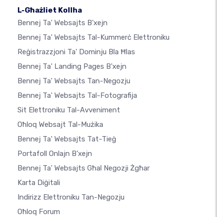
L-Għażliet Kollha
Bennej Ta' Websajts B'xejn
Bennej Ta' Websajts Tal-Kummerċ Elettroniku
Reġistrazzjoni Ta' Dominju Bla Ħlas
Bennej Ta' Landing Pages B'xejn
Bennej Ta' Websajts Tan-Negozju
Bennej Ta' Websajts Tal-Fotografija
Sit Elettroniku Tal-Avveniment
Oħloq Websajt Tal-Mużika
Bennej Ta' Websajts Tat-Tieġ
Portafoll Onlajn B'xejn
Bennej Ta' Websajts Għal Negozji Żgħar
Karta Diġitali
Indirizz Elettroniku Tan-Negozju
Oħloq Forum