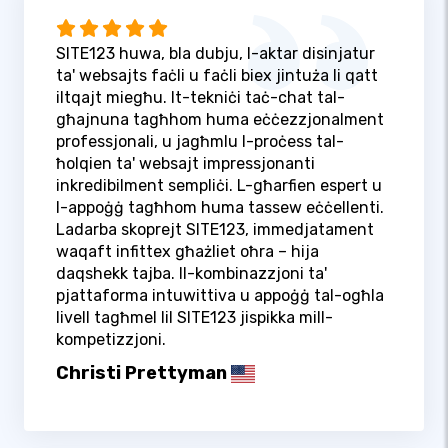
SITE123 huwa, bla dubju, l-aktar disinjatur
ta' websajts faċli u faċli biex jintuża li qatt
iltqajt miegħu. It-tekniċi taċ-chat tal-
għajnuna tagħhom huma eċċezzjonalment
professjonali, u jagħmlu l-proċess tal-
ħolqien ta' websajt impressjonanti
inkredibilment sempliċi. L-għarfien espert u
l-appoġġ tagħhom huma tassew eċċellenti.
Ladarba skoprejt SITE123, immedjatament
waqaft infittex għażliet oħra – hija
daqshekk tajba. Il-kombinazzjoni ta'
pjattaforma intuwittiva u appoġġ tal-ogħla
livell tagħmel lil SITE123 jispikka mill-
kompetizzjoni.
Christi Prettyman