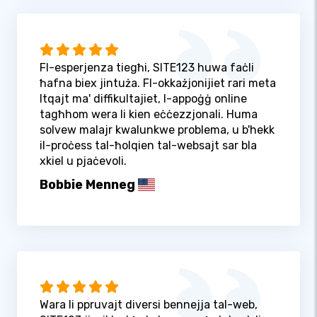
Fl-esperjenza tiegħi, SITE123 huwa faċli
ħafna biex jintuża. Fl-okkażjonijiet rari meta
ltqajt ma' diffikultajiet, l-appoġġ online
tagħhom wera li kien eċċezzjonali. Huma
solvew malajr kwalunkwe problema, u b'hekk
il-proċess tal-ħolqien tal-websajt sar bla
xkiel u pjaċevoli.
Bobbie Menneg
Wara li ppruvajt diversi bennejja tal-web,