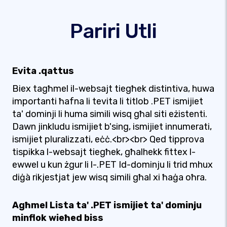
Pariri Utli
Evita .qattus
Biex tagħmel il-websajt tiegħek distintiva, huwa
importanti ħafna li tevita li titlob .PET ismijiet
ta' dominji li huma simili wisq għal siti eżistenti.
Dawn jinkludu ismijiet b'sing, ismijiet innumerati,
ismijiet pluralizzati, eċċ.<br><br> Qed tipprova
tispikka l-websajt tiegħek, għalhekk fittex l-
ewwel u kun żgur li l-.PET Id-dominju li trid mhux
diġà rikjestjat jew wisq simili għal xi ħaġa oħra.
Agħmel Lista ta' .PET ismijiet ta' dominju
minflok wieħed biss