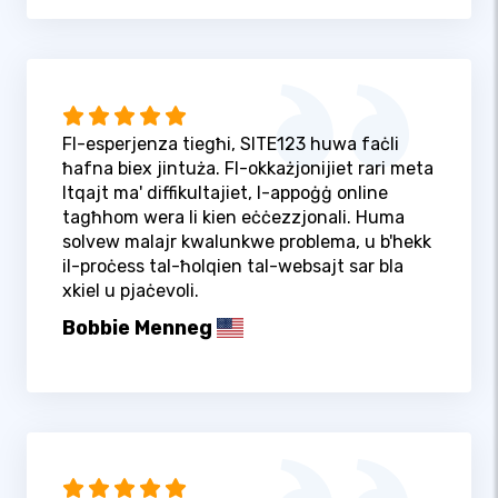
Fl-esperjenza tiegħi, SITE123 huwa faċli
ħafna biex jintuża. Fl-okkażjonijiet rari meta
ltqajt ma' diffikultajiet, l-appoġġ online
tagħhom wera li kien eċċezzjonali. Huma
solvew malajr kwalunkwe problema, u b'hekk
il-proċess tal-ħolqien tal-websajt sar bla
xkiel u pjaċevoli.
Bobbie Menneg