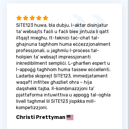
SITE123 huwa, bla dubju, l-aktar disinjatur
ta' websajts faċli u faċli biex jintuża li qatt
iltqajt miegħu. It-tekniċi taċ-chat tal-
għajnuna tagħhom huma eċċezzjonalment
professjonali, u jagħmlu l-proċess tal-
ħolqien ta' websajt impressjonanti
inkredibilment sempliċi. L-għarfien espert u
l-appoġġ tagħhom huma tassew eċċellenti.
Ladarba skoprejt SITE123, immedjatament
waqaft infittex għażliet oħra – hija
daqshekk tajba. Il-kombinazzjoni ta'
pjattaforma intuwittiva u appoġġ tal-ogħla
livell tagħmel lil SITE123 jispikka mill-
kompetizzjoni.
Christi Prettyman