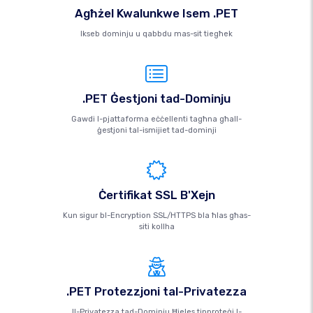
Agħżel Kwalunkwe Isem .PET
Ikseb dominju u qabbdu mas-sit tiegħek
.PET Ġestjoni tad-Dominju
Gawdi l-pjattaforma eċċellenti tagħna għall-
ġestjoni tal-ismijiet tad-dominji
Ċertifikat SSL B'Xejn
Kun sigur bl-Encryption SSL/HTTPS bla ħlas għas-
siti kollha
.PET Protezzjoni tal-Privatezza
Il-Privatezza tad-Dominju Ħieles tipproteġi l-