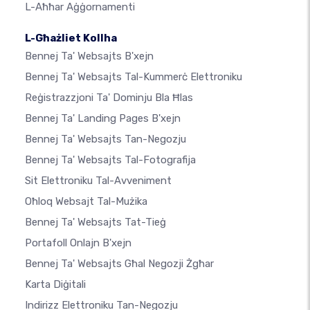
L-Aħħar Aġġornamenti
L-Għażliet Kollha
Bennej Ta' Websajts B'xejn
Bennej Ta' Websajts Tal-Kummerċ Elettroniku
Reġistrazzjoni Ta' Dominju Bla Ħlas
Bennej Ta' Landing Pages B'xejn
Bennej Ta' Websajts Tan-Negozju
Bennej Ta' Websajts Tal-Fotografija
Sit Elettroniku Tal-Avveniment
Oħloq Websajt Tal-Mużika
Bennej Ta' Websajts Tat-Tieġ
Portafoll Onlajn B'xejn
Bennej Ta' Websajts Għal Negozji Żgħar
Karta Diġitali
Indirizz Elettroniku Tan-Negozju