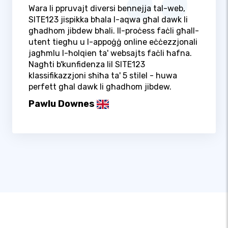
Wara li ppruvajt diversi bennejja tal-web,
SITE123 jispikka bħala l-aqwa għal dawk li
għadhom jibdew bħali. Il-proċess faċli għall-
utent tiegħu u l-appoġġ online eċċezzjonali
jagħmlu l-ħolqien ta' websajts faċli ħafna.
Nagħti b'kunfidenza lil SITE123
klassifikazzjoni sħiħa ta' 5 stilel - huwa
perfett għal dawk li għadhom jibdew.
Pawlu Downes