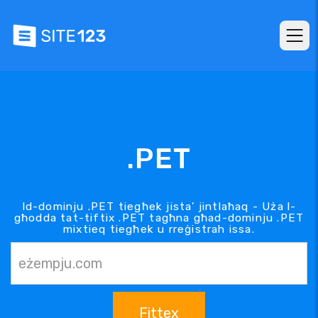
.PET
Id-dominju .PET tiegħek jista' jintlaħaq - Uża l-
għodda tat-tiftix .PET tagħna għad-dominju .PET
mixtieq tiegħek u rreġistrah issa.
Fittex