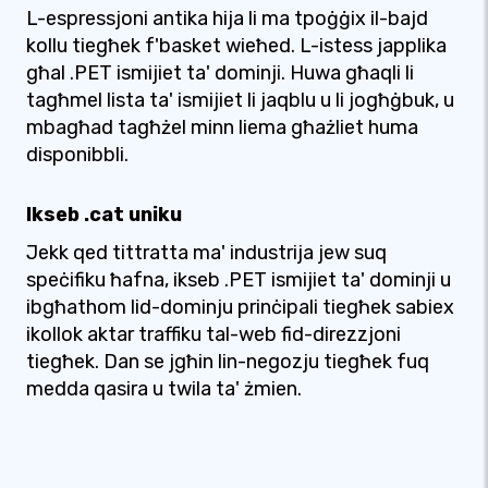
L-espressjoni antika hija li ma tpoġġix il-bajd
kollu tiegħek f'basket wieħed. L-istess japplika
għal .PET ismijiet ta' dominji. Huwa għaqli li
tagħmel lista ta' ismijiet li jaqblu u li jogħġbuk, u
mbagħad tagħżel minn liema għażliet huma
disponibbli.
Ikseb .cat uniku
Jekk qed tittratta ma' industrija jew suq
speċifiku ħafna, ikseb .PET ismijiet ta' dominji u
ibgħathom lid-dominju prinċipali tiegħek sabiex
ikollok aktar traffiku tal-web fid-direzzjoni
tiegħek. Dan se jgħin lin-negozju tiegħek fuq
medda qasira u twila ta' żmien.