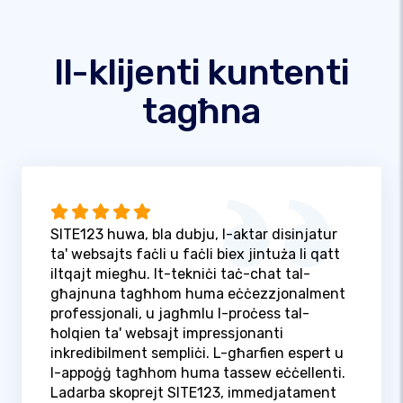
Il-klijenti kuntenti
tagħna
SITE123 huwa, bla dubju, l-aktar disinjatur
ta' websajts faċli u faċli biex jintuża li qatt
iltqajt miegħu. It-tekniċi taċ-chat tal-
għajnuna tagħhom huma eċċezzjonalment
professjonali, u jagħmlu l-proċess tal-
ħolqien ta' websajt impressjonanti
inkredibilment sempliċi. L-għarfien espert u
l-appoġġ tagħhom huma tassew eċċellenti.
Ladarba skoprejt SITE123, immedjatament