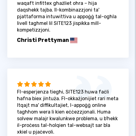
waqaft infittex għażliet oħra – hija
daqshekk tajba. Il-kombinazzjoni ta'
pjattaforma intuwittiva u appoġġ tal-ogħla
livell tagħmel lil SITE123 jispikka mill-
kompetizzjoni.
Christi Prettyman
Fl-esperjenza tiegħi, SITE123 huwa faċli
ħafna biex jintuża. Fl-okkażjonijiet rari meta
ltqajt ma' diffikultajiet, l-appoġġ online
tagħhom wera li kien eċċezzjonali. Huma
solvew malajr kwalunkwe problema, u b'hekk
il-proċess tal-ħolqien tal-websajt sar bla
xkiel u pjaċevoli.