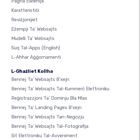
Paġna Ewlenija
Karatteristiċi
Reviżjonijiet
Eżempji Ta' Websajts
Mudelli Ta' Websajts
Suq Tal-Apps
(English)
L-Aħħar Aġġornamenti
L-Għażliet Kollha
Bennej Ta' Websajts B'xejn
Bennej Ta' Websajts Tal-Kummerċ Elettroniku
Reġistrazzjoni Ta' Dominju Bla Ħlas
Bennej Ta' Landing Pages B'xejn
Bennej Ta' Websajts Tan-Negozju
Bennej Ta' Websajts Tal-Fotografija
Sit Elettroniku Tal-Avveniment