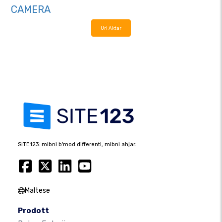
CAMERA
Uri Aktar
SITE123: mibni b'mod differenti, mibni aħjar.
Maltese
Prodott