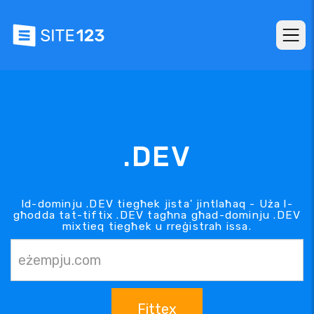
.DEV
Id-dominju .DEV tiegħek jista' jintlaħaq - Uża l-
għodda tat-tiftix .DEV tagħna għad-dominju .DEV
mixtieq tiegħek u rreġistrah issa.
Fittex