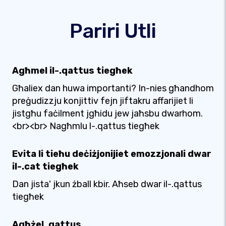
Pariri Utli
Agħmel il-.qattus tiegħek
Għaliex dan huwa importanti? In-nies għandhom
preġudizzju konjittiv fejn jiftakru affarijiet li
jistgħu faċilment jgħidu jew jaħsbu dwarhom.
<br><br> Nagħmlu l-.qattus tiegħek
Evita li tieħu deċiżjonijiet emozzjonali dwar
il-.cat tiegħek
Dan jista' jkun żball kbir. Aħseb dwar il-.qattus
tiegħek
Agħżel .qattus