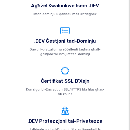
Agħżel Kwalunkwe Isem .DEV
Ikseb dominju u qabbdu mas-sit tiegħek
.DEV Ġestjoni tad-Dominju
Gawdi l-pjattaforma eċċellenti tagħna għall-
ġestjoni tal-ismijiet tad-dominji
Ċertifikat SSL B'Xejn
Kun sigur bl-Encryption SSL/HTTPS bla ħlas għas-
siti kollha
.DEV Protezzjoni tal-Privatezza
Il-Privatezza tad-Dominju Ħieles tipproteġi l-