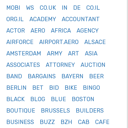
MOBI
WS
CO.UK
IN
DE
CO.IL
ORG.IL
ACADEMY
ACCOUNTANT
ACTOR
AERO
AFRICA
AGENCY
AIRFORCE
AIRPORT.AERO
ALSACE
AMSTERDAM
ARMY
ART
ASIA
ASSOCIATES
ATTORNEY
AUCTION
BAND
BARGAINS
BAYERN
BEER
BERLIN
BET
BID
BIKE
BINGO
BLACK
BLOG
BLUE
BOSTON
BOUTIQUE
BRUSSELS
BUILDERS
BUSINESS
BUZZ
BZH
CAB
CAFE