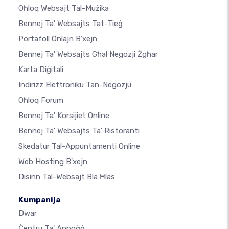
Oħloq Websajt Tal-Mużika
Bennej Ta' Websajts Tat-Tieġ
Portafoll Onlajn B'xejn
Bennej Ta' Websajts Għal Negozji Żgħar
Karta Diġitali
Indirizz Elettroniku Tan-Negozju
Oħloq Forum
Bennej Ta' Korsijiet Online
Bennej Ta' Websajts Ta' Ristoranti
Skedatur Tal-Appuntamenti Online
Web Hosting B'xejn
Disinn Tal-Websajt Bla Ħlas
Kumpanija
Dwar
Ċentru Ta' Appoġġ