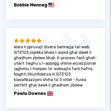
Bobbie Menneg
Wara li ppruvajt diversi bennejja tal-web,
SITE123 jispikka bħala l-aqwa għal dawk li
għadhom jibdew bħali. Il-proċess faċli għall-
utent tiegħu u l-appoġġ online eċċezzjonali
jagħmlu l-ħolqien ta' websajts faċli ħafna.
Nagħti b'kunfidenza lil SITE123
klassifikazzjoni sħiħa ta' 5 stilel - huwa
perfett għal dawk li għadhom jibdew.
Pawlu Downes