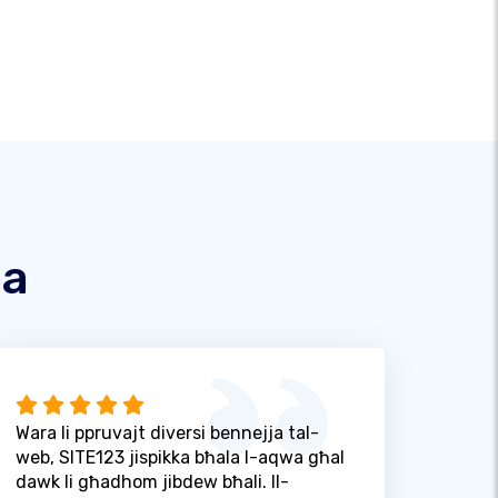
na
Wara li ppruvajt diversi bennejja tal-
web, SITE123 jispikka bħala l-aqwa għal
dawk li għadhom jibdew bħali. Il-