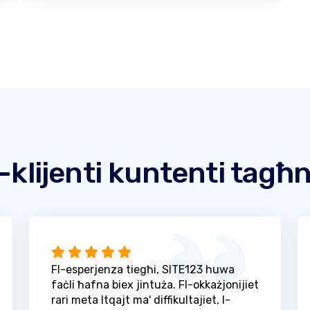
l-klijenti kuntenti tagħ
Fl-esperjenza tiegħi, SITE123 huwa
faċli ħafna biex jintuża. Fl-okkażjonijiet
rari meta ltqajt ma' diffikultajiet, l-