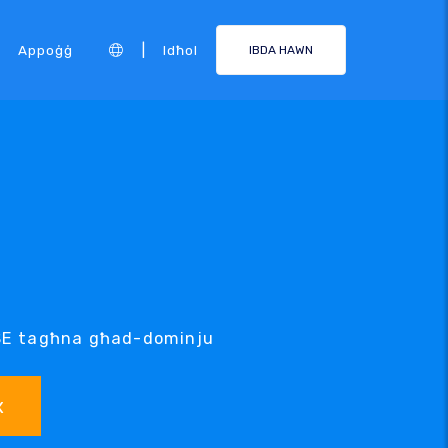
|
Appoġġ
Idħol
IBDA HAWN
ORSE tagħna għad-dominju
x