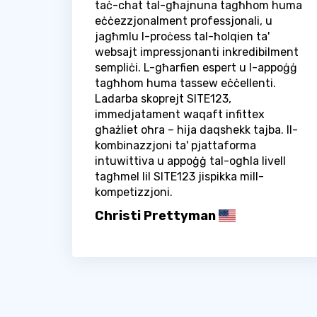
taċ-chat tal-għajnuna tagħhom huma
eċċezzjonalment professjonali, u
jagħmlu l-proċess tal-ħolqien ta'
websajt impressjonanti inkredibilment
sempliċi. L-għarfien espert u l-appoġġ
tagħhom huma tassew eċċellenti.
Ladarba skoprejt SITE123,
immedjatament waqaft infittex
għażliet oħra – hija daqshekk tajba. Il-
kombinazzjoni ta' pjattaforma
intuwittiva u appoġġ tal-ogħla livell
tagħmel lil SITE123 jispikka mill-
kompetizzjoni.
Christi Prettyman