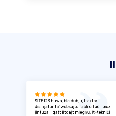
I
SITE123 huwa, bla dubju, l-aktar
disinjatur ta' websajts faċli u faċli biex
jintuża li qatt iltqajt miegħu. It-tekniċi