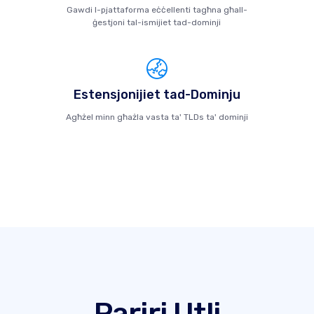
Gawdi l-pjattaforma eċċellenti tagħna għall-
ġestjoni tal-ismijiet tad-dominji
Estensjonijiet tad-Dominju
Agħżel minn għażla vasta ta' TLDs ta' dominji
Pariri Utli