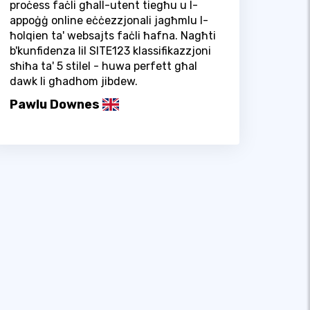
proċess faċli għall-utent tiegħu u l-
appoġġ online eċċezzjonali jagħmlu l-
ħolqien ta' websajts faċli ħafna. Nagħti
b'kunfidenza lil SITE123 klassifikazzjoni
sħiħa ta' 5 stilel - huwa perfett għal
dawk li għadhom jibdew.
Pawlu Downes