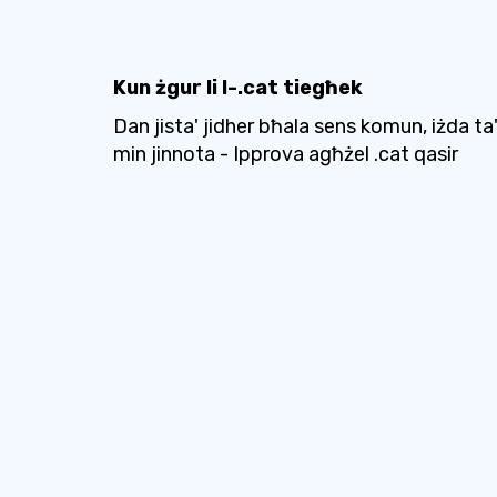
Kun żgur li l-.cat tiegħek
Dan jista' jidher bħala sens komun, iżda ta
min jinnota - Ipprova agħżel .cat qasir