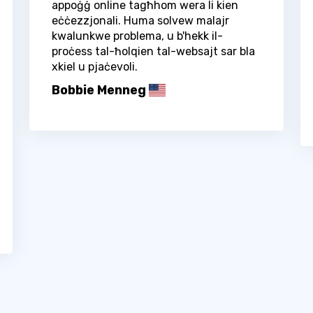
appoġġ online tagħhom wera li kien
eċċezzjonali. Huma solvew malajr
kwalunkwe problema, u b'hekk il-
proċess tal-ħolqien tal-websajt sar bla
xkiel u pjaċevoli.
Bobbie Menneg