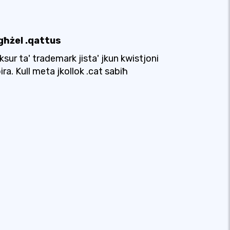
għżel .qattus
-ksur ta' trademark jista' jkun kwistjoni
ira. Kull meta jkollok .cat sabiħ