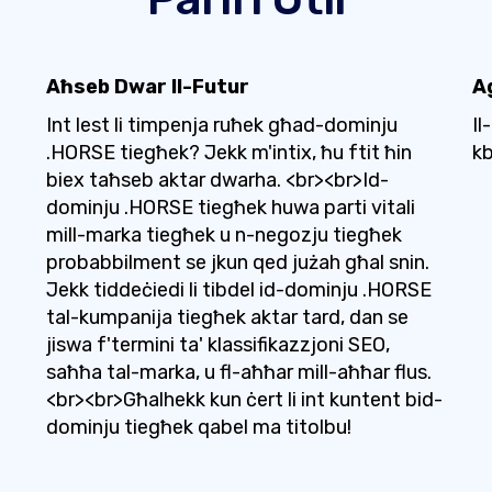
Aħseb Dwar Il-Futur
A
'
Int lest li timpenja ruħek għad-dominju
Il
.HORSE tiegħek? Jekk m'intix, ħu ftit ħin
kb
biex taħseb aktar dwarha. <br><br>Id-
dominju .HORSE tiegħek huwa parti vitali
mill-marka tiegħek u n-negozju tiegħek
probabbilment se jkun qed jużah għal snin.
Jekk tiddeċiedi li tibdel id-dominju .HORSE
tal-kumpanija tiegħek aktar tard, dan se
jiswa f'termini ta' klassifikazzjoni SEO,
saħħa tal-marka, u fl-aħħar mill-aħħar flus.
<br><br>Għalhekk kun ċert li int kuntent bid-
dominju tiegħek qabel ma titolbu!