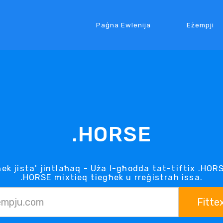
Paġna Ewlenija
Eżempji
.HORSE
ek jista' jintlaħaq - Uża l-għodda tat-tiftix .H
.HORSE mixtieq tiegħek u rreġistrah issa.
Fitte