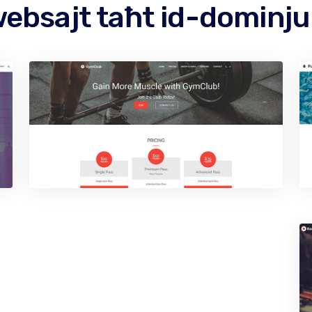
ebsajt taħt id-dominj