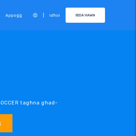
|
Appoġġ
Idħol
IBDA HAWN
 .SOCCER tagħna għad-
.
x