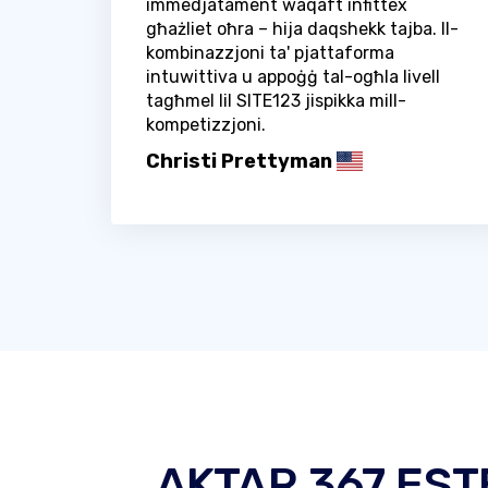
immedjatament waqaft infittex
għażliet oħra – hija daqshekk tajba. Il-
kombinazzjoni ta' pjattaforma
intuwittiva u appoġġ tal-ogħla livell
tagħmel lil SITE123 jispikka mill-
kompetizzjoni.
Christi Prettyman
AKTAR 367 EST