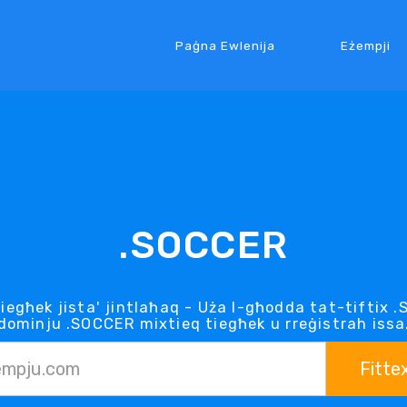
Paġna Ewlenija
Eżempji
.SOCCER
iegħek jista' jintlaħaq - Uża l-għodda tat-tiftix
dominju .SOCCER mixtieq tiegħek u rreġistrah issa
Fitte