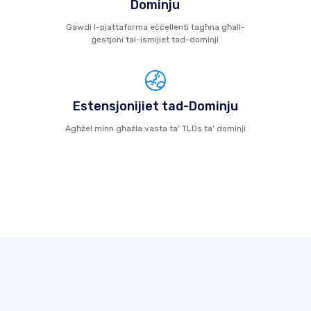
Dominju
Gawdi l-pjattaforma eċċellenti tagħna għall-
ġestjoni tal-ismijiet tad-dominji
Estensjonijiet tad-Dominju
Agħżel minn għażla vasta ta' TLDs ta' dominji