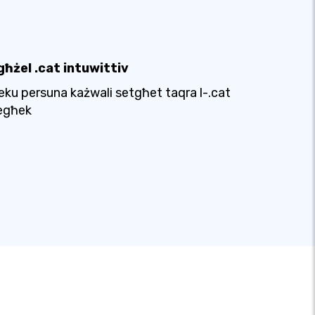
għżel .cat intuwittiv
eku persuna każwali setgħet taqra l-.cat
egħek