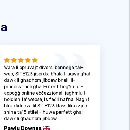
na
Wara li ppruvajt diversi bennejja tal-
web, SITE123 jispikka bħala l-aqwa għal
dawk li għadhom jibdew bħali. Il-
proċess faċli għall-utent tiegħu u l-
appoġġ online eċċezzjonali jagħmlu l-
ħolqien ta' websajts faċli ħafna. Nagħti
b'kunfidenza lil SITE123 klassifikazzjoni
sħiħa ta' 5 stilel - huwa perfett għal
dawk li għadhom jibdew.
Pawlu Downes