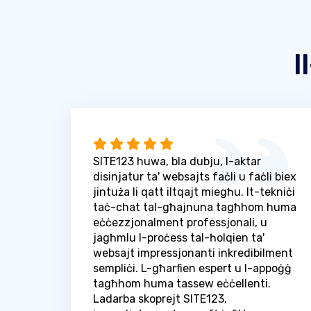
I
SITE123 huwa, bla dubju, l-aktar
disinjatur ta' websajts faċli u faċli biex
jintuża li qatt iltqajt miegħu. It-tekniċi
taċ-chat tal-għajnuna tagħhom huma
eċċezzjonalment professjonali, u
jagħmlu l-proċess tal-ħolqien ta'
websajt impressjonanti inkredibilment
sempliċi. L-għarfien espert u l-appoġġ
tagħhom huma tassew eċċellenti.
Ladarba skoprejt SITE123,