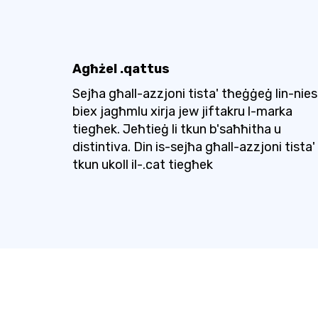
Agħżel .qattus
Sejħa għall-azzjoni tista' tħeġġeġ lin-nies
biex jagħmlu xirja jew jiftakru l-marka
tiegħek. Jeħtieġ li tkun b'saħħitha u
distintiva. Din is-sejħa għall-azzjoni tista'
tkun ukoll il-.cat tiegħek