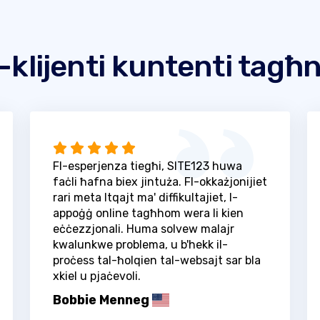
l-klijenti kuntenti tagħ
Fl-esperjenza tiegħi, SITE123 huwa
faċli ħafna biex jintuża. Fl-okkażjonijiet
rari meta ltqajt ma' diffikultajiet, l-
appoġġ online tagħhom wera li kien
eċċezzjonali. Huma solvew malajr
kwalunkwe problema, u b'hekk il-
proċess tal-ħolqien tal-websajt sar bla
xkiel u pjaċevoli.
Bobbie Menneg