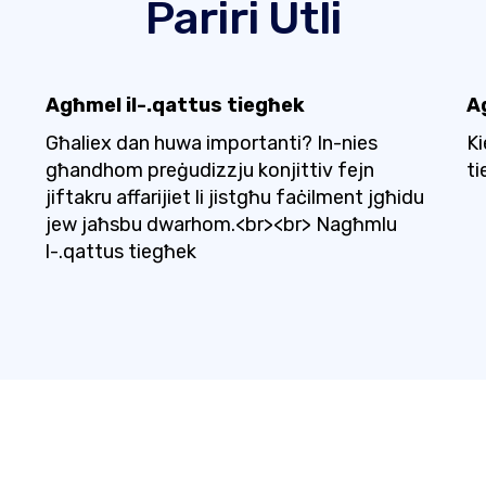
Pariri Utli
Agħmel il-.qattus tiegħek
A
Għaliex dan huwa importanti? In-nies
Ki
għandhom preġudizzju konjittiv fejn
ti
jiftakru affarijiet li jistgħu faċilment jgħidu
jew jaħsbu dwarhom.<br><br> Nagħmlu
l-.qattus tiegħek