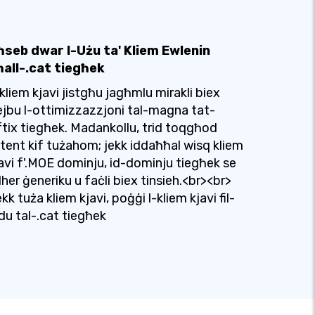
ħseb dwar l-Użu ta' Kliem Ewlenin
ħall-.cat tiegħek
-kliem kjavi jistgħu jagħmlu mirakli biex
ejbu l-ottimizzazzjoni tal-magna tat-
ftix tiegħek. Madankollu, trid toqgħod
tent kif tużahom; jekk iddaħħal wisq kliem
avi f'.MOE dominju, id-dominju tiegħek se
dher ġeneriku u faċli biex tinsieh.<br><br>
kk tuża kliem kjavi, poġġi l-kliem kjavi fil-
du tal-.cat tiegħek