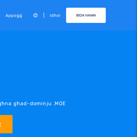
|
Appoġġ
Idħol
IBDA HAWN
tagħna għad-dominju .MOE
x