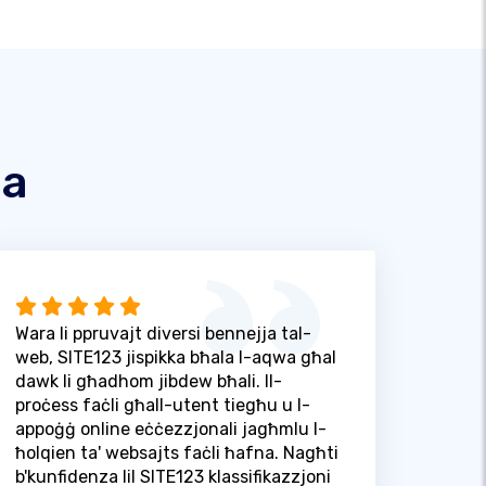
na
Wara li ppruvajt diversi bennejja tal-
web, SITE123 jispikka bħala l-aqwa għal
dawk li għadhom jibdew bħali. Il-
proċess faċli għall-utent tiegħu u l-
appoġġ online eċċezzjonali jagħmlu l-
ħolqien ta' websajts faċli ħafna. Nagħti
b'kunfidenza lil SITE123 klassifikazzjoni