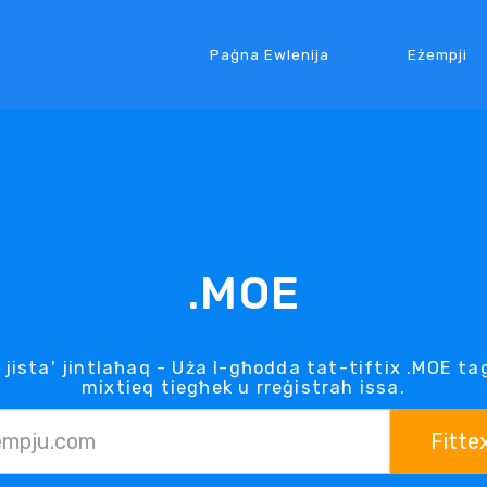
Paġna Ewlenija
Eżempji
.MOE
 jista' jintlaħaq - Uża l-għodda tat-tiftix .MOE 
mixtieq tiegħek u rreġistrah issa.
Fitte