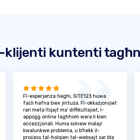
l-klijenti kuntenti tagħ
Fl-esperjenza tiegħi, SITE123 huwa
faċli ħafna biex jintuża. Fl-okkażjonijiet
rari meta ltqajt ma' diffikultajiet, l-
appoġġ online tagħhom wera li kien
eċċezzjonali. Huma solvew malajr
kwalunkwe problema, u b'hekk il-
proċess tal-ħolqien tal-websajt sar bla