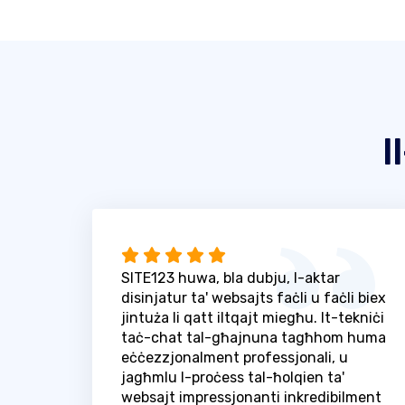
I
SITE123 huwa, bla dubju, l-aktar
disinjatur ta' websajts faċli u faċli biex
jintuża li qatt iltqajt miegħu. It-tekniċi
taċ-chat tal-għajnuna tagħhom huma
eċċezzjonalment professjonali, u
jagħmlu l-proċess tal-ħolqien ta'
websajt impressjonanti inkredibilment