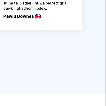
sħiħa ta' 5 stilel - huwa perfett għal
dawk li għadhom jibdew.
Pawlu Downes