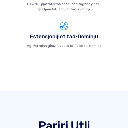
Gawdi l-pjattaforma eċċellenti tagħna għall-
ġestjoni tal-ismijiet tad-dominji
Estensjonijiet tad-Dominju
Agħżel minn għażla vasta ta' TLDs ta' dominji
Pariri Utli