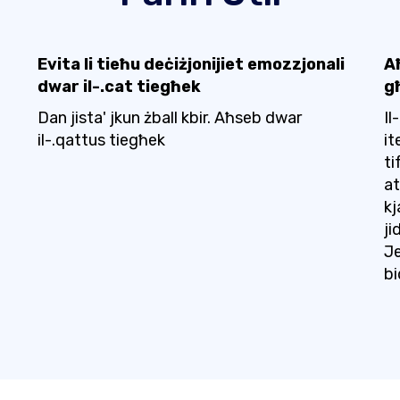
Evita li tieħu deċiżjonijiet emozzjonali
A
dwar il-.cat tiegħek
g
Dan jista' jkun żball kbir. Aħseb dwar
Il
il-.qattus tiegħek
it
ti
at
kj
ji
Je
bi