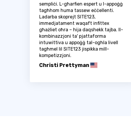
sempliċi. L-għarfien espert u l-appoġġ
tagħhom huma tassew eċċellenti.
Ladarba skoprejt SITE123,
immedjatament waqaft infittex
għażliet oħra – hija daqshekk tajba. Il-
kombinazzjoni ta' pjattaforma
intuwittiva u appoġġ tal-ogħla livell
tagħmel lil SITE123 jispikka mill-
kompetizzjoni.
Christi Prettyman