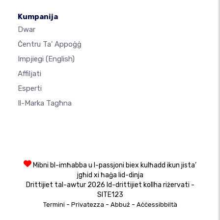
Kumpanija
Dwar
Ċentru Ta' Appoġġ
Impjiegi
(English)
Affiljati
Esperti
Il-Marka Tagħna
Mibni bl-imħabba u l-passjoni biex kulħadd ikun jista’
jgħid xi ħaġa lid-dinja
Drittijiet tal-awtur 2026 Id-drittijiet kollha riżervati -
SITE123
-
-
-
Termini
Privatezza
Abbuż
Aċċessibbiltà