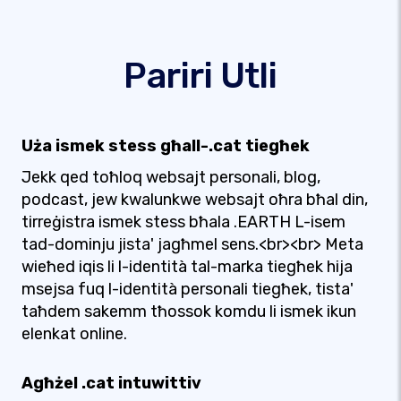
Pariri Utli
Uża ismek stess għall-.cat tiegħek
Jekk qed toħloq websajt personali, blog,
podcast, jew kwalunkwe websajt oħra bħal din,
tirreġistra ismek stess bħala .EARTH L-isem
tad-dominju jista' jagħmel sens.<br><br> Meta
wieħed iqis li l-identità tal-marka tiegħek hija
msejsa fuq l-identità personali tiegħek, tista'
taħdem sakemm tħossok komdu li ismek ikun
elenkat online.
Agħżel .cat intuwittiv