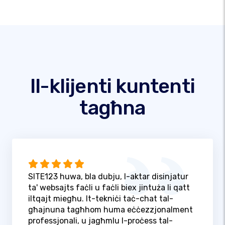
Il-klijenti kuntenti
tagħna
SITE123 huwa, bla dubju, l-aktar disinjatur
ta' websajts faċli u faċli biex jintuża li qatt
iltqajt miegħu. It-tekniċi taċ-chat tal-
għajnuna tagħhom huma eċċezzjonalment
professjonali, u jagħmlu l-proċess tal-