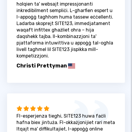
ħolqien ta' websajt impressjonanti
inkredibilment sempliċi. L-għarfien espert u
l-appoġġ tagħhom huma tassew eċċellenti.
Ladarba skoprejt SITE123, immedjatament
waqaft infittex għażliet oħra – hija
daqshekk tajba. Il-kombinazzjoni ta'
pjattaforma intuwittiva u appoġġ tal-ogħla
livell tagħmel lil SITE123 jispikka mill-
kompetizzjoni.
Christi Prettyman
Fl-esperjenza tiegħi, SITE123 huwa faċli
ħafna biex jintuża. Fl-okkażjonijiet rari meta
ltqajt ma' diffikultajiet, l-appoġġ online