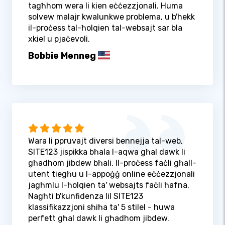
tagħhom wera li kien eċċezzjonali. Huma
solvew malajr kwalunkwe problema, u b'hekk
il-proċess tal-ħolqien tal-websajt sar bla
xkiel u pjaċevoli.
Bobbie Menneg
Wara li ppruvajt diversi bennejja tal-web,
SITE123 jispikka bħala l-aqwa għal dawk li
għadhom jibdew bħali. Il-proċess faċli għall-
utent tiegħu u l-appoġġ online eċċezzjonali
jagħmlu l-ħolqien ta' websajts faċli ħafna.
Nagħti b'kunfidenza lil SITE123
klassifikazzjoni sħiħa ta' 5 stilel - huwa
perfett għal dawk li għadhom jibdew.