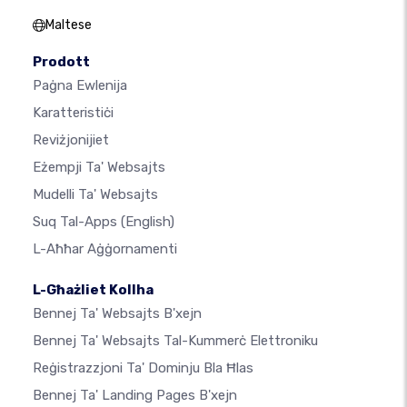
Maltese
Prodott
Paġna Ewlenija
Karatteristiċi
Reviżjonijiet
Eżempji Ta' Websajts
Mudelli Ta' Websajts
Suq Tal-Apps
(English)
L-Aħħar Aġġornamenti
L-Għażliet Kollha
Bennej Ta' Websajts B'xejn
Bennej Ta' Websajts Tal-Kummerċ Elettroniku
Reġistrazzjoni Ta' Dominju Bla Ħlas
Bennej Ta' Landing Pages B'xejn