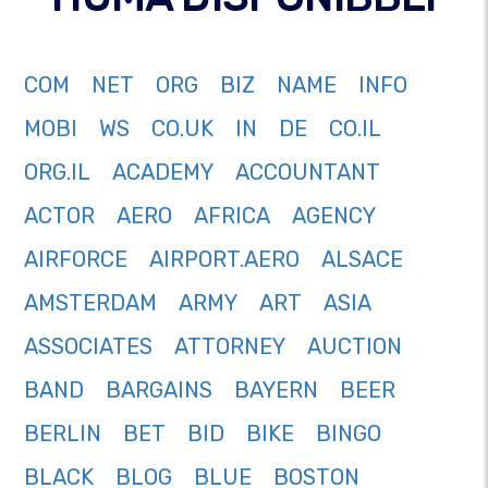
COM
NET
ORG
BIZ
NAME
INFO
MOBI
WS
CO.UK
IN
DE
CO.IL
ORG.IL
ACADEMY
ACCOUNTANT
ACTOR
AERO
AFRICA
AGENCY
AIRFORCE
AIRPORT.AERO
ALSACE
AMSTERDAM
ARMY
ART
ASIA
ASSOCIATES
ATTORNEY
AUCTION
BAND
BARGAINS
BAYERN
BEER
BERLIN
BET
BID
BIKE
BINGO
BLACK
BLOG
BLUE
BOSTON