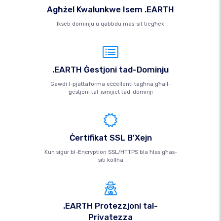
Agħżel Kwalunkwe Isem .EARTH
Ikseb dominju u qabbdu mas-sit tiegħek
.EARTH Ġestjoni tad-Dominju
Gawdi l-pjattaforma eċċellenti tagħna għall-
ġestjoni tal-ismijiet tad-dominji
Ċertifikat SSL B'Xejn
Kun sigur bl-Encryption SSL/HTTPS bla ħlas għas-
siti kollha
.EARTH Protezzjoni tal-
Privatezza