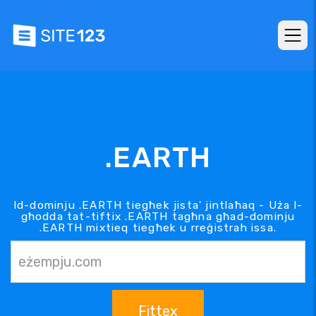
.EARTH
Id-dominju .EARTH tiegħek jista' jintlaħaq - Uża l-
għodda tat-tiftix .EARTH tagħna għad-dominju
.EARTH mixtieq tiegħek u rreġistrah issa.
Fittex