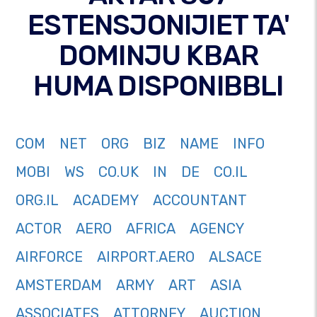
ESTENSJONIJIET TA'
DOMINJU KBAR
HUMA DISPONIBBLI
COM
NET
ORG
BIZ
NAME
INFO
MOBI
WS
CO.UK
IN
DE
CO.IL
ORG.IL
ACADEMY
ACCOUNTANT
ACTOR
AERO
AFRICA
AGENCY
AIRFORCE
AIRPORT.AERO
ALSACE
AMSTERDAM
ARMY
ART
ASIA
ASSOCIATES
ATTORNEY
AUCTION