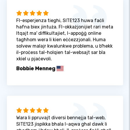
Fl-esperjenza tiegħi, SITE123 huwa faċli
ħafna biex jintuża. Fl-okkażjonijiet rari meta
ltqajt ma' diffikultajiet, l-appoġġ online
tagħhom wera li kien eċċezzjonali. Huma
solvew malajr kwalunkwe problema, u b'hekk
il-proċess tal-ħolqien tal-websajt sar bla
xkiel u pjaċevoli.
Bobbie Menneg
Wara li ppruvajt diversi bennejja tal-web,
SITE123 jispikka bħala l-aqwa għal dawk li