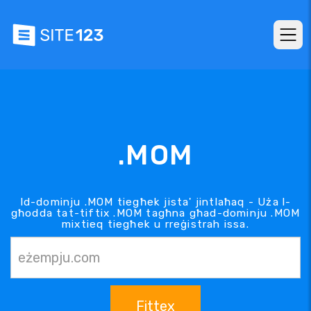
.MOM
Id-dominju .MOM tiegħek jista' jintlaħaq - Uża l-
għodda tat-tiftix .MOM tagħna għad-dominju .MOM
mixtieq tiegħek u rreġistrah issa.
Fittex