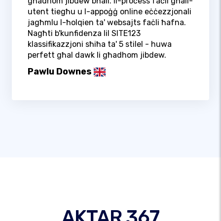
għadhom jibdew bħali. Il-proċess faċli għall-
utent tiegħu u l-appoġġ online eċċezzjonali
jagħmlu l-ħolqien ta' websajts faċli ħafna.
Nagħti b'kunfidenza lil SITE123
klassifikazzjoni sħiħa ta' 5 stilel - huwa
perfett għal dawk li għadhom jibdew.
Pawlu Downes
AKTAR 367