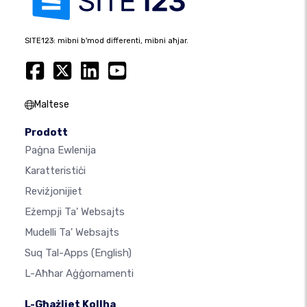
SITE123: mibni b'mod differenti, mibni aħjar.
Maltese
Prodott
Paġna Ewlenija
Karatteristiċi
Reviżjonijiet
Eżempji Ta' Websajts
Mudelli Ta' Websajts
Suq Tal-Apps
(English)
L-Aħħar Aġġornamenti
L-Għażliet Kollha