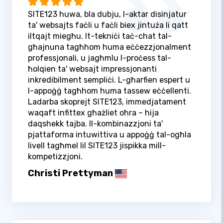
SITE123 huwa, bla dubju, l-aktar disinjatur
ta' websajts faċli u faċli biex jintuża li qatt
iltqajt miegħu. It-tekniċi taċ-chat tal-
għajnuna tagħhom huma eċċezzjonalment
professjonali, u jagħmlu l-proċess tal-
ħolqien ta' websajt impressjonanti
inkredibilment sempliċi. L-għarfien espert u
l-appoġġ tagħhom huma tassew eċċellenti.
Ladarba skoprejt SITE123, immedjatament
waqaft infittex għażliet oħra – hija
daqshekk tajba. Il-kombinazzjoni ta'
pjattaforma intuwittiva u appoġġ tal-ogħla
livell tagħmel lil SITE123 jispikka mill-
kompetizzjoni.
Christi Prettyman