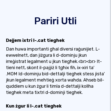
Pariri Utli
Dejjem ixtri l-.cat tiegħek
Dan huwa importanti għal diversi raġunijiet. L-
ewwelnett, dan jiżgura li d-dominju jkun
irreġistrat legalment u jkun tiegħek.<br><br> It-
tieni nett, skont il-pajjiż li tgħix fih, ix-xiri ta'
.MOM Id-dominju bid-dettalji tiegħek stess jista'
jkun legalment meħtieġ xorta waħda. Aħseb bil-
quddiem u kun żgur li timla d-dettalji kollha
tiegħek meta tixtri d-dominji tiegħek.
Kun żgur li l-.cat tiegħek