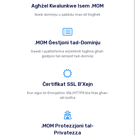
Agħżel Kwalunkwe Isem .MOM
Ikseb dominju u qabbdu mas-sit tiegħek
.MOM Ġestjoni tad-Dominju
Gawdi l-pjattaforma eċċellenti tagħna għall-
ġestjoni tal-ismijiet tad-dominji
Ċertifikat SSL B'Xejn
Kun sigur bl-Encryption SSL/HTTPS bla ħlas għas-
siti kollha
.MOM Protezzjoni tal-
Privatezza