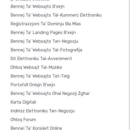
Bennej Ta' Websajts B'xejn
Bennej Ta' Websajts Tal-Kummerċ Elettroniku
Reġistrazzjoni Ta' Dominju Bla Ħlas
Bennej Ta' Landing Pages B'xejn
Bennej Ta' Websajts Tan-Negozju
Bennej Ta' Websajts Tal-Fotografija
Sit Elettroniku Tal-Avveniment
Oħloq Websajt Tal-Mużika
Bennej Ta' Websajts Tat-Tieġ
Portafoll Onlajn B'xejn
Bennej Ta' Websajts Għal Negozji Żgħar
Karta Diġitali
Indirizz Elettroniku Tan-Negozju
Oħloq Forum
Bennej Ta' Korsijiet Online