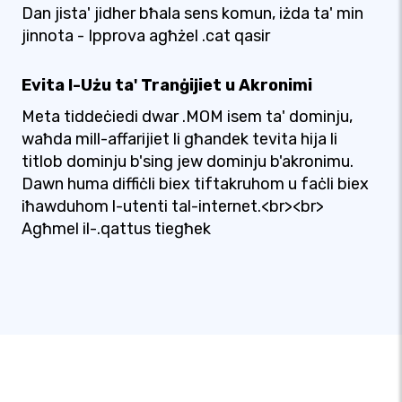
Dan jista' jidher bħala sens komun, iżda ta' min
jinnota - Ipprova agħżel .cat qasir
Evita l-Użu ta' Tranġijiet u Akronimi
Meta tiddeċiedi dwar .MOM isem ta' dominju,
waħda mill-affarijiet li għandek tevita hija li
titlob dominju b'sing jew dominju b'akronimu.
Dawn huma diffiċli biex tiftakruhom u faċli biex
iħawduhom l-utenti tal-internet.<br><br>
Agħmel il-.qattus tiegħek