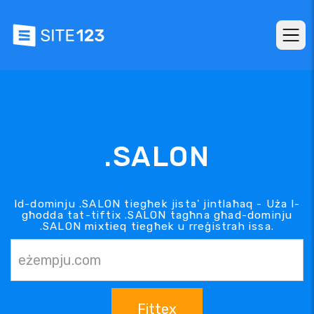
.SALON
Id-dominju .SALON tiegħek jista' jintlaħaq - Uża l-
għodda tat-tiftix .SALON tagħna għad-dominju
.SALON mixtieq tiegħek u rreġistrah issa.
Fittex