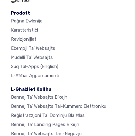
Maltese
Prodott
Paġna Ewlenija
Karatteristiċi
Reviżjonijiet
Eżempji Ta' Websajts
Mudelli Ta' Websajts
Suq Tal-Apps
(English)
L-Aħħar Aġġornamenti
L-Għażliet Kollha
Bennej Ta' Websajts B'xejn
Bennej Ta' Websajts Tal-Kummerċ Elettroniku
Reġistrazzjoni Ta' Dominju Bla Ħlas
Bennej Ta' Landing Pages B'xejn
Bennej Ta' Websajts Tan-Negozju