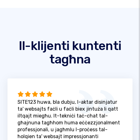
Il-klijenti kuntenti
tagħna
SITE123 huwa, bla dubju, l-aktar disinjatur
ta' websajts faċli u faċli biex jintuża li qatt
iltqajt miegħu. It-tekniċi taċ-chat tal-
għajnuna tagħhom huma eċċezzjonalment
professjonali, u jagħmlu l-proċess tal-
ħolqien ta' websajt impressjonanti