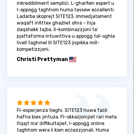
inkredibilment sempliċi. L-għarfien espert u
l-appoġġ tagħhom huma tassew eċċellenti.
Ladarba skoprejt SITE123, immedjatament
waqaft infittex għażliet oħra – hija
daqshekk tajba. Il-kombinazzjoni ta'
pjattaforma intuwittiva u appoġġ tal-ogħla
livell tagħmel lil SITE123 jispikka mill-
kompetizzjoni.
Christi Prettyman
Fl-esperjenza tiegħi, SITE123 huwa faċli
ħafna biex jintuża. Fl-okkażjonijiet rari meta
ltqajt ma' diffikultajiet, l-appoġġ online
tagħhom wera li kien eċċezzjonali. Huma