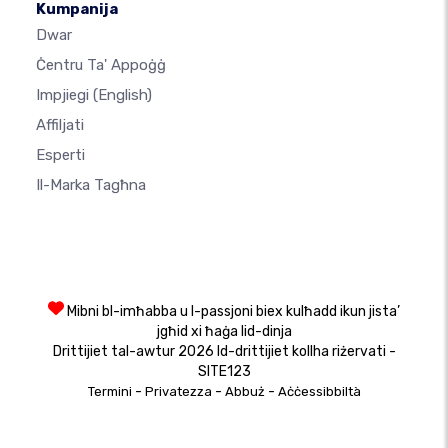
Kumpanija
Dwar
Ċentru Ta' Appoġġ
Impjiegi
(English)
Affiljati
Esperti
Il-Marka Tagħna
Mibni bl-imħabba u l-passjoni biex kulħadd ikun jista’
jgħid xi ħaġa lid-dinja
Drittijiet tal-awtur 2026 Id-drittijiet kollha riżervati -
SITE123
-
-
-
Termini
Privatezza
Abbuż
Aċċessibbiltà