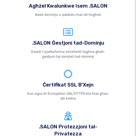
Agħżel Kwalunkwe Isem .SALON
Ikseb dominju u qabbdu mas-sit tiegħek
.SALON Ġestjoni tad-Dominju
Gawdi l-pjattaforma eċċellenti tagħna għall-
ġestjoni tal-ismijiet tad-dominji
Ċertifikat SSL B'Xejn
Kun sigur bl-Encryption SSL/HTTPS bla ħlas għas-
siti kollha
.SALON Protezzjoni tal-
Privatezza