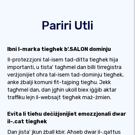
Pariri Utli
Ibni l-marka tiegħek b'.SALON dominju
Il-protezzjoni tal-isem tad-ditta tiegħek hija
importanti, u tista' tagħmel dan billi tirreġistra
verżjonijiet oħra tal-isem tad-dominju tiegħek,
anke żbalji komuni fit-tajping tiegħu. Jekk
tagħmel dan, dan jgħin ukoll biex iġġib aktar
traffiku lejn il-websajt tiegħek maż-żmien.
Evita li tieħu deċiżjonijiet emozzjonali dwar
il-.cat tiegħek
Dan jista' jkun żball kbir. Aħseb dwar il-.qattus