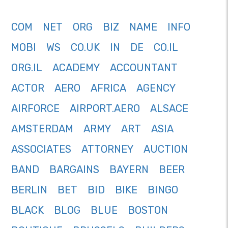
COM
NET
ORG
BIZ
NAME
INFO
MOBI
WS
CO.UK
IN
DE
CO.IL
ORG.IL
ACADEMY
ACCOUNTANT
ACTOR
AERO
AFRICA
AGENCY
AIRFORCE
AIRPORT.AERO
ALSACE
AMSTERDAM
ARMY
ART
ASIA
ASSOCIATES
ATTORNEY
AUCTION
BAND
BARGAINS
BAYERN
BEER
BERLIN
BET
BID
BIKE
BINGO
BLACK
BLOG
BLUE
BOSTON