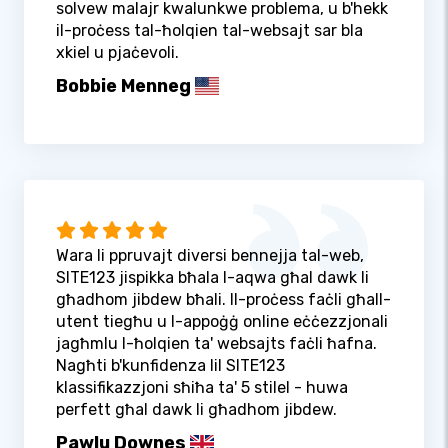
solvew malajr kwalunkwe problema, u b'hekk
il-proċess tal-ħolqien tal-websajt sar bla
xkiel u pjaċevoli.
Bobbie Menneg
Wara li ppruvajt diversi bennejja tal-web,
SITE123 jispikka bħala l-aqwa għal dawk li
għadhom jibdew bħali. Il-proċess faċli għall-
utent tiegħu u l-appoġġ online eċċezzjonali
jagħmlu l-ħolqien ta' websajts faċli ħafna.
Nagħti b'kunfidenza lil SITE123
klassifikazzjoni sħiħa ta' 5 stilel - huwa
perfett għal dawk li għadhom jibdew.
Pawlu Downes