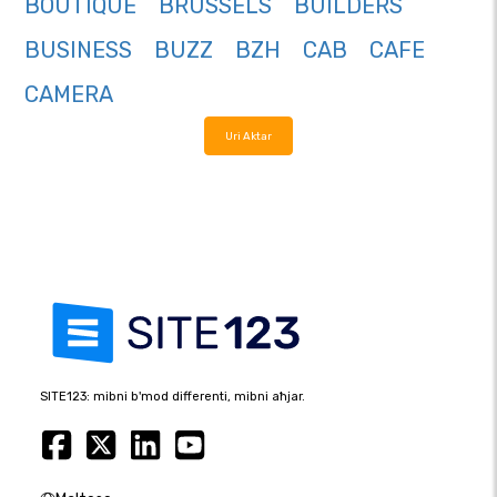
BOUTIQUE
BRUSSELS
BUILDERS
BUSINESS
BUZZ
BZH
CAB
CAFE
CAMERA
Uri Aktar
SITE123: mibni b'mod differenti, mibni aħjar.