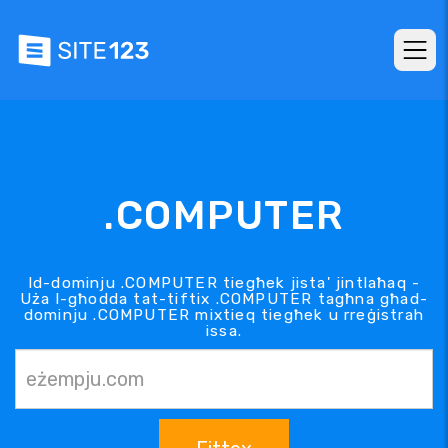
.COMPUTER
Id-dominju .COMPUTER tiegħek jista' jintlaħaq -
Uża l-għodda tat-tiftix .COMPUTER tagħna għad-
dominju .COMPUTER mixtieq tiegħek u rreġistrah
issa.