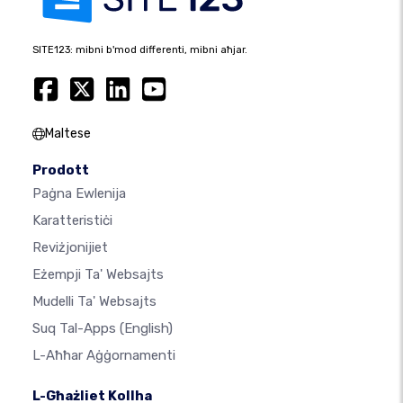
SITE123: mibni b'mod differenti, mibni aħjar.
Maltese
Prodott
Paġna Ewlenija
Karatteristiċi
Reviżjonijiet
Eżempji Ta' Websajts
Mudelli Ta' Websajts
Suq Tal-Apps
(English)
L-Aħħar Aġġornamenti
L-Għażliet Kollha