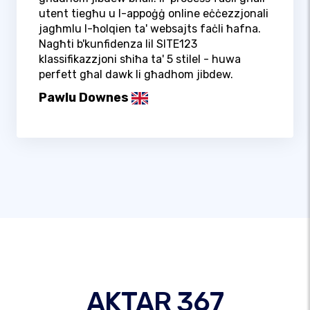
utent tiegħu u l-appoġġ online eċċezzjonali
jagħmlu l-ħolqien ta' websajts faċli ħafna.
Nagħti b'kunfidenza lil SITE123
klassifikazzjoni sħiħa ta' 5 stilel - huwa
perfett għal dawk li għadhom jibdew.
Pawlu Downes
AKTAR 367