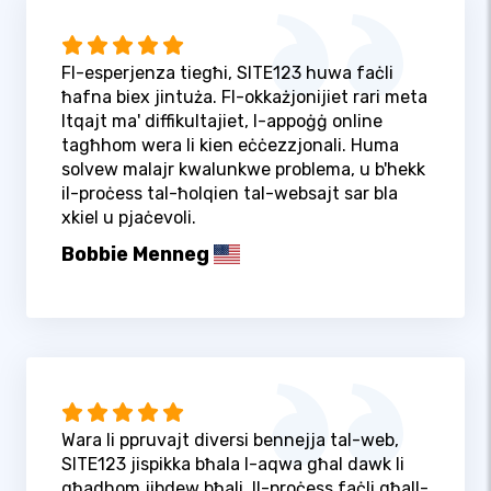
Fl-esperjenza tiegħi, SITE123 huwa faċli
ħafna biex jintuża. Fl-okkażjonijiet rari meta
ltqajt ma' diffikultajiet, l-appoġġ online
tagħhom wera li kien eċċezzjonali. Huma
solvew malajr kwalunkwe problema, u b'hekk
il-proċess tal-ħolqien tal-websajt sar bla
xkiel u pjaċevoli.
Bobbie Menneg
Wara li ppruvajt diversi bennejja tal-web,
SITE123 jispikka bħala l-aqwa għal dawk li
għadhom jibdew bħali. Il-proċess faċli għall-