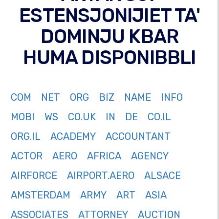
ESTENSJONIJIET TA'
DOMINJU KBAR
HUMA DISPONIBBLI
COM
NET
ORG
BIZ
NAME
INFO
MOBI
WS
CO.UK
IN
DE
CO.IL
ORG.IL
ACADEMY
ACCOUNTANT
ACTOR
AERO
AFRICA
AGENCY
AIRFORCE
AIRPORT.AERO
ALSACE
AMSTERDAM
ARMY
ART
ASIA
ASSOCIATES
ATTORNEY
AUCTION