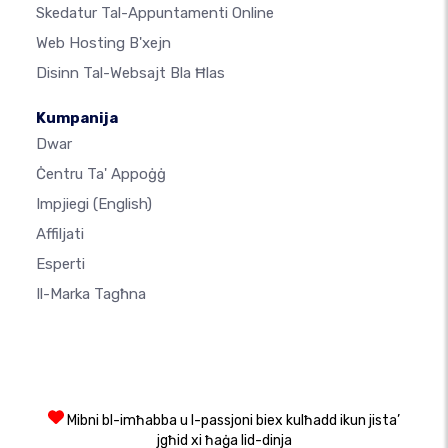
Skedatur Tal-Appuntamenti Online
Web Hosting B'xejn
Disinn Tal-Websajt Bla Ħlas
Kumpanija
Dwar
Ċentru Ta' Appoġġ
Impjiegi
(English)
Affiljati
Esperti
Il-Marka Tagħna
Mibni bl-imħabba u l-passjoni biex kulħadd ikun jista’
jgħid xi ħaġa lid-dinja