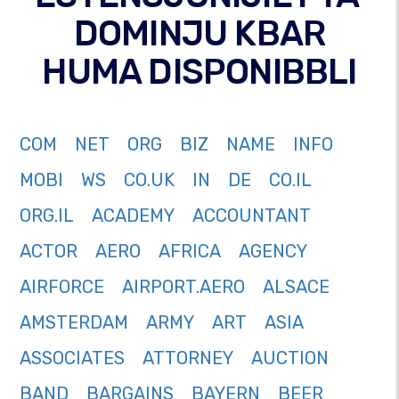
DOMINJU KBAR
HUMA DISPONIBBLI
COM
NET
ORG
BIZ
NAME
INFO
MOBI
WS
CO.UK
IN
DE
CO.IL
ORG.IL
ACADEMY
ACCOUNTANT
ACTOR
AERO
AFRICA
AGENCY
AIRFORCE
AIRPORT.AERO
ALSACE
AMSTERDAM
ARMY
ART
ASIA
ASSOCIATES
ATTORNEY
AUCTION
BAND
BARGAINS
BAYERN
BEER