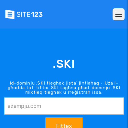
.SKI
Id-dominju .SKI tiegħek jista' jintlaħaq - Uża l-
għodda tat-tiftix .SKI tagħna għad-dominju .SKI
mixtieq tiegħek u rreġistrah issa.
Fittex