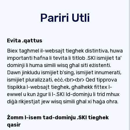
Pariri Utli
Evita .qattus
Biex tagħmel il-websajt tiegħek distintiva, huwa
importanti ħafna li tevita li titlob .SKI ismijiet ta'
dominji li huma simili wisq għal siti eżistenti.
Dawn jinkludu ismijiet b'sing, ismijiet innumerati,
ismijiet pluralizzati, eċċ.<br><br> Qed tipprova
tispikka l-websajt tiegħek, għalhekk fittex l-
ewwel u kun żgur li l-.SKI Id-dominju li trid mhux
diġà rikjestjat jew wisq simili għal xi ħaġa oħra.
Żomm l-isem tad-dominju .SKI tiegħek
qasir