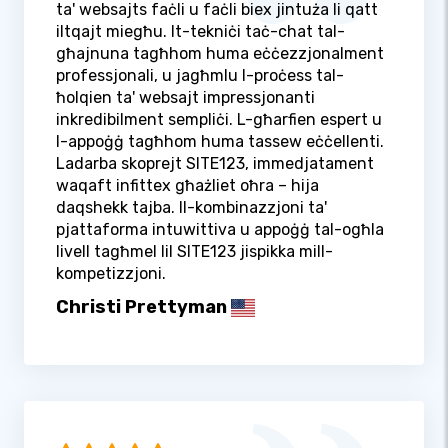
ta' websajts faċli u faċli biex jintuża li qatt
iltqajt miegħu. It-tekniċi taċ-chat tal-
għajnuna tagħhom huma eċċezzjonalment
professjonali, u jagħmlu l-proċess tal-
ħolqien ta' websajt impressjonanti
inkredibilment sempliċi. L-għarfien espert u
l-appoġġ tagħhom huma tassew eċċellenti.
Ladarba skoprejt SITE123, immedjatament
waqaft infittex għażliet oħra – hija
daqshekk tajba. Il-kombinazzjoni ta'
pjattaforma intuwittiva u appoġġ tal-ogħla
livell tagħmel lil SITE123 jispikka mill-
kompetizzjoni.
Christi Prettyman