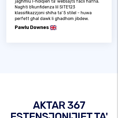
jagħmlu l-ħolqien ta' websajts faċli ħafna.
Nagħti b'kunfidenza lil SITE123
klassifikazzjoni sħiħa ta' 5 stilel - huwa
perfett għal dawk li għadhom jibdew.
Pawlu Downes
AKTAR 367
ESTENSJONIJIET TA'