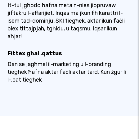
It-tul jgħodd ħafna meta n-nies jippruvaw
jiftakru l-affarijiet. Inqas ma jkun fih karattri l-
isem tad-dominju .SKI tiegħek, aktar ikun faċli
biex tittajpjah, tgħidu, u taqsmu. Iqsar ikun
aħjar!
Fittex għal .qattus
Dan se jagħmel il-marketing u l-branding
tiegħek ħafna aktar faċli aktar tard. Kun żgur li
l-.cat tiegħek