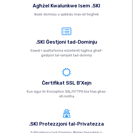
Agħżel Kwalunkwe Isem .SKI
Ikseb dominju u qabbdu mas-sit tiegħek
.SKI Ġestjoni tad-Dominju
Gawdi l-pjattaforma eċċellenti tagħna għall-
ġestjoni tal-ismijiet tad-dominji
Ċertifikat SSL B'Xejn
Kun sigur bl-Encryption SSL/HTTPS bla ħlas għas-
siti kollha
.SKI Protezzjoni tal-Privatezza
Il-Privatezza tad-Dominju Ħieles tipproteġi l-