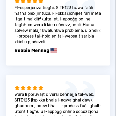
Fl-esperjenza tiegħi, SITE123 huwa faċli
ħafna biex jintuża. Fl-okkażjonijiet rari meta
ltqajt ma' diffikultajiet, l-appoġġ online
tagħhom wera li kien eċċezzjonali. Huma
solvew malajr kwalunkwe problema, u b'hekk
il-proċess tal-ħolqien tal-websajt sar bla
xkiel u pjaċevoli.
Bobbie Menneg
Wara li ppruvajt diversi bennejja tal-web,
SITE123 jispikka bħala l-aqwa għal dawk li
għadhom jibdew bħali. Il-proċess faċli għall-
utent tiegħu u l-appoġġ online eċċezzjonali