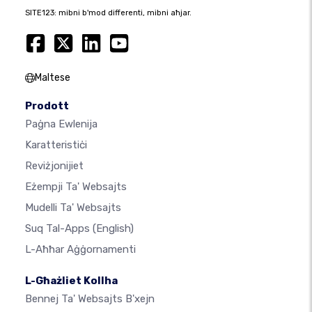
SITE123: mibni b'mod differenti, mibni aħjar.
Maltese
Prodott
Paġna Ewlenija
Karatteristiċi
Reviżjonijiet
Eżempji Ta' Websajts
Mudelli Ta' Websajts
Suq Tal-Apps
(English)
L-Aħħar Aġġornamenti
L-Għażliet Kollha
Bennej Ta' Websajts B'xejn